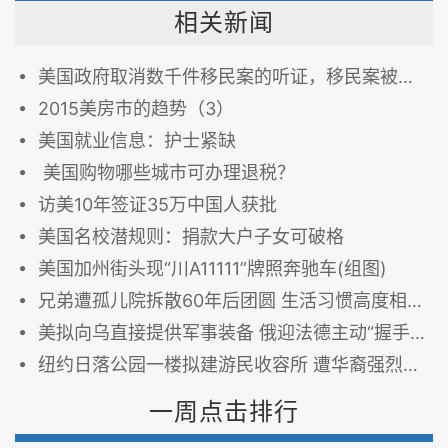
相关新闻
美国政府取消数千件移民案的听证，移民案被推迟到2019年
2015美房市的趋势（3）
美国就业信息：护士紧缺
美国购物哪些城市可办理退税？
访美10年签证35万中国人获批
美国名校潜规则：捐款大户子女可破格
美国加州街头现“川A11111”牌照奔驰车(组图)
兄弟遭孤儿院拆散60年后团圆 生活习惯高度相似（图）
美拟向乌直接提供军事装备 俄迎法德主动“握手”（图）
纽约日落公园一楼拟建游民收容所 遭华裔强烈反对 （图）
一周点击排行