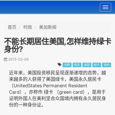
Toggl
navig
首页
时政
美加新闻
不能长期居住美国,怎样维持绿卡
身份?
2015-02-09
长期
居住
美国
绿卡
身份
近年来，美国投资移民呈现逐渐递增的态势，越
来越多的人获得了美国绿卡，美国永久居民卡
（UnitedStates Permanent Resident
Card），亦称作 绿卡 （green card），是用于
证明外国人在美利坚合众国境内拥有永久居民身
份的一种身份证。