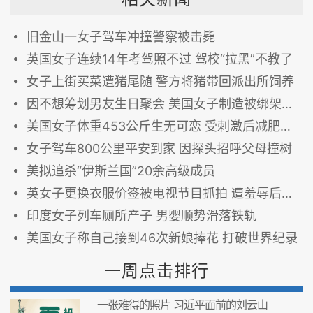
旧金山一女子驾车冲撞警察被击毙
英国女子连续14年考驾照不过 驾校“拉黑”不教了
女子上街买菜遭猪尾随 警方将猪带回派出所饲养
因不想筹划男友生日聚会 美国女子制造被绑架假象
美国女子体重453公斤生无可恋 受刺激后减肥至90公斤(图)
女子驾车800公里平安到家 因探头招呼父母撞树
美拟追杀“伊斯兰国”20余高级成员
英女子更换衣服价签被电视节目抓拍 遭羞辱后自杀
印度女子列车厕所产子 男婴顺势滑落铁轨
美国女子称自己接到46次新娘捧花 打破世界纪录
一周点击排行
一张难得的照片 习近平面前的刘云山