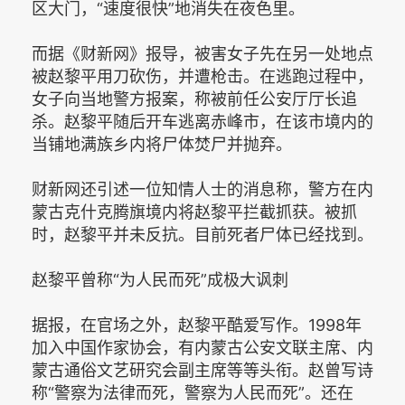
区大门，“速度很快”地消失在夜色里。
而据《财新网》报导，被害女子先在另一处地点
被赵黎平用刀砍伤，并遭枪击。在逃跑过程中，
女子向当地警方报案，称被前任公安厅厅长追
杀。赵黎平随后开车逃离赤峰市，在该市境内的
当铺地满族乡内将尸体焚尸并抛弃。
财新网还引述一位知情人士的消息称，警方在内
蒙古克什克腾旗境内将赵黎平拦截抓获。被抓
时，赵黎平并未反抗。目前死者尸体已经找到。
赵黎平曾称“为人民而死”成极大讽刺
据报，在官场之外，赵黎平酷爱写作。1998年
加入中国作家协会，有内蒙古公安文联主席、内
蒙古通俗文艺研究会副主席等等头衔。赵曾写诗
称“警察为法律而死，警察为人民而死”。还在