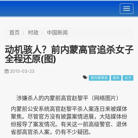
Toggl
navig
首页
时政
中国新闻
动机骇人？前内蒙高官追杀女子
全程还原(图)
2015-03-23
前内蒙高官
追杀
女子
涉嫌杀人的内蒙前高官赵黎平（网络图片）
内蒙前公安系统高官赵黎平杀人案连日来被媒体
聚焦。尽管官方没有披露案情进展，大陆媒体纷
纷报导了案发情况。有关这一前高级警官、退休
省部高官杀人案，仍有不少疑团。