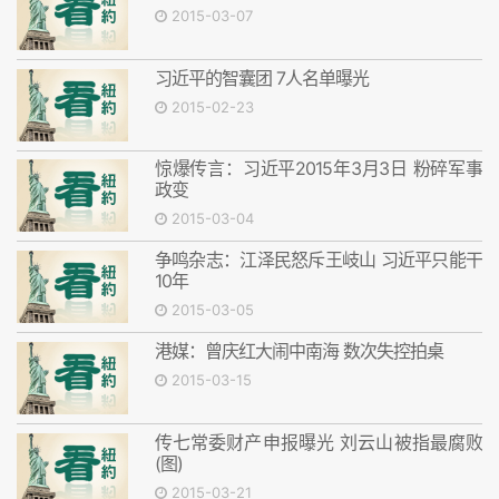
2015-03-07
习近平的智囊团 7人名单曝光
2015-02-23
惊爆传言：习近平2015年3月3日 粉碎军事
政变
2015-03-04
争鸣杂志：江泽民怒斥王岐山 习近平只能干
10年
2015-03-05
港媒：曾庆红大闹中南海 数次失控拍桌
2015-03-15
传七常委财产申报曝光 刘云山被指最腐败
(图)
2015-03-21