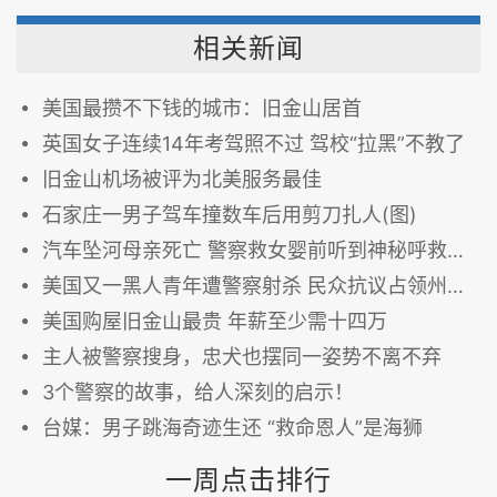
相关新闻
美国最攒不下钱的城市：旧金山居首
英国女子连续14年考驾照不过 驾校“拉黑”不教了
旧金山机场被评为北美服务最佳
石家庄一男子驾车撞数车后用剪刀扎人(图)
汽车坠河母亲死亡 警察救女婴前听到神秘呼救声(图)
美国又一黑人青年遭警察射杀 民众抗议占领州议会(图)
美国购屋旧金山最贵 年薪至少需十四万
主人被警察搜身，忠犬也摆同一姿势不离不弃
3个警察的故事，给人深刻的启示！
台媒：男子跳海奇迹生还 “救命恩人”是海狮
一周点击排行