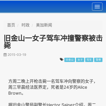
Toggl
navig
首页
时政
美加新闻
旧金山一女子驾车冲撞警察被击
毙
2015-03-19
旧金山
女子
驾车
警察
方周二晚上开枪击毙一名驾车冲向警察的女子，
周三早晨经法医界定，死者是24岁的Alice
Brown。
据旧金山警局副警长Hector Sainez介绍，周二