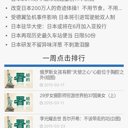
改变日本200万人的奇迹体操！不用节食，不用骨盆枕，不用运动流汗，不用花一毛钱！
受德翼坠机事件影响 日本将引进驾驶舱双人制
日本驻华大使：日本或将在6月加入亚投行
日本再现历史最久车站便当 日限50份
日本研发不留异味洋葱 不刺激泪腺
一周点击排行
俄罗斯女孩有颗“天使之心”心脏位于胸腔之
外(组图)
2015-03-17
29岁女摄影师穷游世界拍37国美女（上）
2015-03-11
李光耀去世 吾尔开希：不该带走的功过(图)
2015-03-23