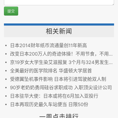
提交
相关新闻
日本2014财年纸币流通量创11年新高
改变日本200万人的奇迹体操！不用节食，不用骨盆枕，不用运动流汗，不用花一毛钱！
京19岁女大学生染艾滋报复 3个月与324男发生性关系
全美最好的医学院排名 华盛顿大学居首
受德翼坠机事件影响 日本将引进驾驶舱双人制
90岁老奶奶勇闯硅谷求职成功 入职顶尖设计公司
日本驻华大使：日本或将在6月加入亚投行
日本再现历史最久车站便当 日限50份
一周点击排行