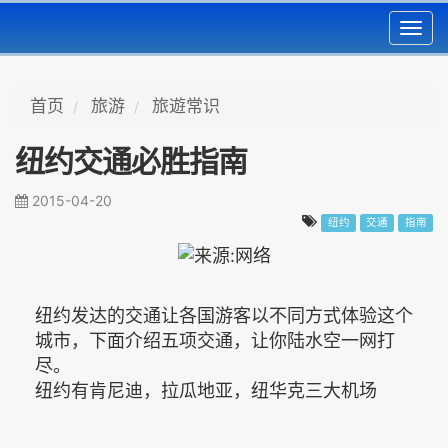
Toggl
navig
首页
旅游
旅遊常识
纽约交通必胜指南
2015-04-20
纽约
交通
指南
纽约发达的交通让各国游客以不同方式体验这个
城市，下面介绍五项交通，让你陆水空一网打
尽。
纽约有肯尼迪，拉瓜地亚，纽华克三大机场