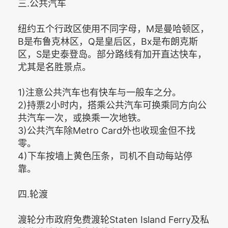
三.公共汽车
纽约五个行政区使用不同字母，M是曼哈顿区，
B是布鲁克林区，Q是皇后区，Bx是布朗克斯
区，S是史泰登岛。部分路线有加开直达快车，
尤其是名胜景点。
1)注意公共汽车也有快车与一般车之分。
2)持票2小时内，搭乘公共汽车可换乘同方向公
共汽车一次，或换乘一次地铁。
3)公共汽车除Metro Card外也收现金但不找
零。
4)下车按墙上黄色压条，司机不自动每站停
靠。
四.轮渡
渡轮分市政府免费渡轮Staten Island Ferry及私