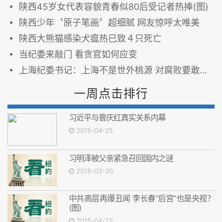
陕西45岁女代表容貌青春似80后受记者热捧(图)
陕西少年〝原子笔画〞超细腻 网友惊呼太唯美
陕西大熊猫感染犬瘟热已致４只死亡
当纪委来敲门 看贪官如何应变
上海纪委书记：上海不是世外桃源 对腐败要敢亮剑
一周点击排行
习近平与曾庆红真实关系内幕
2015-04-25
习明泽被父亲紧急召回国内之谜
2015-03-30
中共高层再爆丑闻 李长春“后宫”也是央视？
(图)
2015-04-22