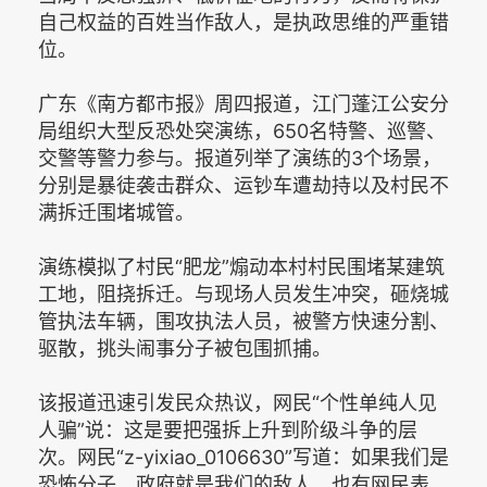
自己权益的百姓当作敌人，是执政思维的严重错
位。
广东《南方都市报》周四报道，江门蓬江公安分
局组织大型反恐处突演练，650名特警、巡警、
交警等警力参与。报道列举了演练的3个场景，
分别是暴徒袭击群众、运钞车遭劫持以及村民不
满拆迁围堵城管。
演练模拟了村民“肥龙”煽动本村村民围堵某建筑
工地，阻挠拆迁。与现场人员发生冲突，砸烧城
管执法车辆，围攻执法人员，被警方快速分割、
驱散，挑头闹事分子被包围抓捕。
该报道迅速引发民众热议，网民“个性单纯人见
人骗”说：这是要把强拆上升到阶级斗争的层
次。网民“z-yixiao_0106630”写道：如果我们是
恐怖分子，政府就是我们的敌人。也有网民表