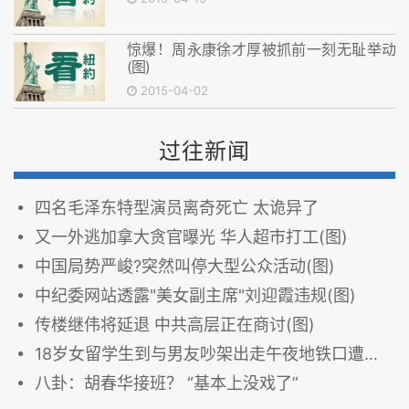
惊爆！周永康徐才厚被抓前一刻无耻举动
(图)
2015-04-02
过往新闻
四名毛泽东特型演员离奇死亡 太诡异了
又一外逃加拿大贪官曝光 华人超市打工(图)
中国局势严峻?突然叫停大型公众活动(图)
中纪委网站透露"美女副主席"刘迎霞违规(图)
传楼继伟将延退 中共高层正在商讨(图)
18岁女留学生到与男友吵架出走午夜地铁口遭强奸
八卦：胡春华接班？ “基本上没戏了”