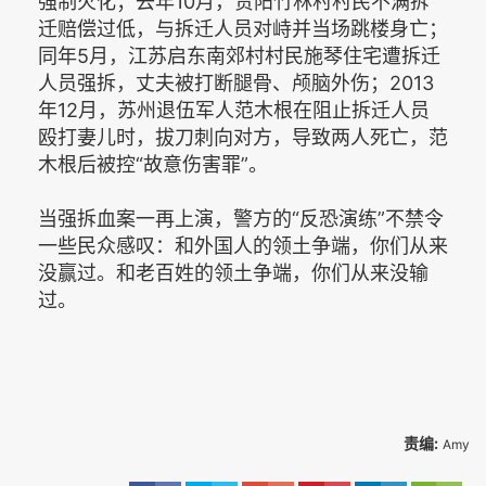
强制火化；去年10月，贵阳竹林村村民不满拆
迁赔偿过低，与拆迁人员对峙并当场跳楼身亡；
同年5月，江苏启东南郊村村民施琴住宅遭拆迁
人员强拆，丈夫被打断腿骨、颅脑外伤；2013
年12月，苏州退伍军人范木根在阻止拆迁人员
殴打妻儿时，拔刀刺向对方，导致两人死亡，范
木根后被控“故意伤害罪”。
当强拆血案一再上演，警方的“反恐演练”不禁令
一些民众感叹：和外国人的领土争端，你们从来
没赢过。和老百姓的领土争端，你们从来没输
过。
责编:
Amy