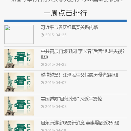
一周点击排行
习近平与曾庆红真实关系内幕
2015-04-25
中共高层再爆丑闻 李长春“后宫”也是央视？
(图)
2015-04-22
越描越黑！江泽民生父假履历曝光(组图)
2015-04-07
美国透露“周薄政变” 习近平震惊
2015-04-08
周永康泄密现最新消息 英媒爆周近况(图)
2015-04-16