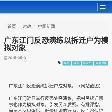
Toggl
navig
首页
时政
中国新闻
广东江门反恐演练以拆迁户为模
拟对象
2015-05-01
反恐
演练
拆迁户
模拟对象
广东江门反恐演练拆迁户成对象。（网站截图）
广东江门近日举行反恐处突演练，把村民拆迁闹
事也作为模拟对象，引发民众质疑。有批评指，
当局不反思强拆、低价征地的行为，反而将保护