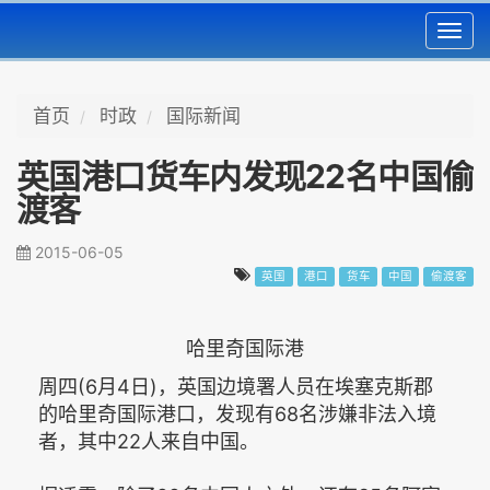
Toggl
navig
首页
时政
国际新闻
英国港口货车内发现22名中国偷
渡客
2015-06-05
英国
港口
货车
中国
偷渡客
哈里奇国际港
周四(6月4日)，英国边境署人员在埃塞克斯郡
的哈里奇国际港口，发现有68名涉嫌非法入境
者，其中22人来自中国。