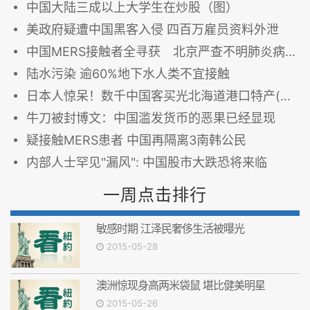
中国大陆三成以上大学生在炒股（图）
美政府疑遭中国黑客入侵 四百万雇员资料外泄
中国MERS接触者全寻获 北京严查不明肺炎病例
陆水污染 逾60%地下水人类不宜接触
日本人惊呆！数千中国客买光北海道港口特产(图)
牛刀被封博文：中国滥发货币的恶果已经显现
疑接触MERS患者 中国再隔离3南韩公民
内部人士罕见"漏风": 中国股市大跌恐将来临
一周点击排行
敏感时期 江泽民奢侈生活被曝光
2015-05-28
澳洲惊现身高两米袋鼠 堪比健美明星
2015-05-26