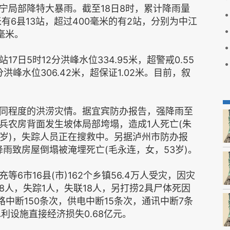
宁局部降特大暴雨。截至18日8时，累计降雨量
毫米有6县13站，超过400毫米的有2站，分别为中江
毫米。
5时12分洪峰水位334.95米，超警戒0.55
洪峰水位306.42米，超保证1.02米。目前，叙
程度的洪涝灾情。据宜宾防办报告，强降雨至
兵农房背面发生坡体局部垮塌，造成1人死亡(朱
62岁)，失踪人员正在搜救中。另据泸州市防办报
雨致房屋倒塌被淹埋死亡(毛永连，女，53岁)。
市16县(市)162个乡镇56.4万人受灾，因灾
亡8人，失踪1人，失联18人，另打捞2具尸体死因
路中断150条次，供电中断15条次，通讯中断7条
利设施直接经济损失0.68亿元。