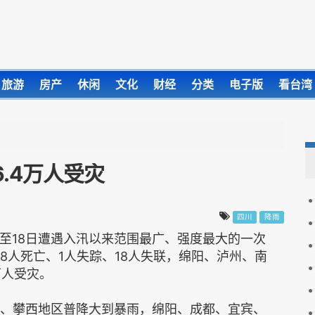
旅游
房产
休闲
文化
财经
分类
电子版
看台湾
.4万人受灾
四川
降雨
日至18日遭遇入汛以来范围最广、强度最大的一次
成8人死亡、1人失踪、18人失联，绵阳、泸州、南
4万人受灾。
、攀西地区普降大到暴雨，绵阳、成都、宜宾、