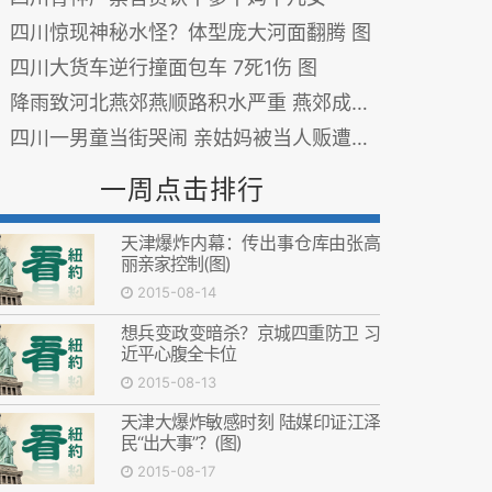
四川惊现神秘水怪？体型庞大河面翻腾 图
四川大货车逆行撞面包车 7死1伤 图
降雨致河北燕郊燕顺路积水严重 燕郊成"淹郊"
四川一男童当街哭闹 亲姑妈被当人贩遭暴打
一周点击排行
天津爆炸内幕：传出事仓库由张高
丽亲家控制(图)
2015-08-14
想兵变政变暗杀？京城四重防卫 习
近平心腹全卡位
2015-08-13
天津大爆炸敏感时刻 陆媒印证江泽
民“出大事”？(图)
2015-08-17