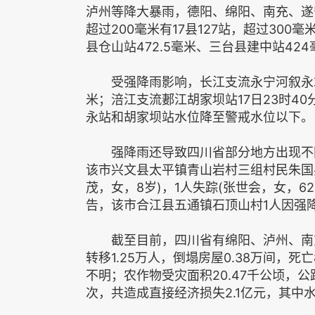
泸州等降大暴雨，德阳、绵阳、南充、遂
超过200毫米有17县127站，超过300
县仓山站472.5毫米、三台县建中站424
受强降雨影响，长江支流永宁河叙永站17日
米；涪江支流郪江胡家坝站17日23时40分
永站和胡家坝站水位降至警戒水位以下。
强降雨还导致四川省部分地方出现不同
该市兴文县太平镇青山岩村三组村民朱国
茂，女，8岁)，1人失踪(张世会，女，
告，该市合江县五通镇石顶山村1人因强降
截至目前，四川省有绵阳、泸州、南充等6
转移1.25万人，倒塌房屋0.38万间，死
不明；农作物受灾面积20.47千公顷，公
次，共造成直接经济损失2.1亿元，其中水