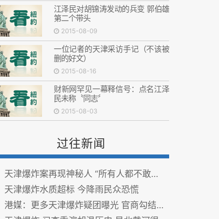
江泽民对胡锦涛发动的兵变 郭伯雄
第二个带头
2015-08-09
一位记者的天津采访手记（不该被
删的好文）
2015-08-16
财新网罕见一幕释信号：点名江泽
民未称〝同志〞
2015-08-03
过往新闻
天津爆炸案再现神秘人 “所有人都不敢多说一句话”(图)
天津爆炸水质超标 今降雨民众恐慌
港媒：更多天津爆炸疑团曝光 官商勾结是祸根