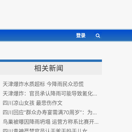
登录
相关新闻
天津爆炸水质超标 今降雨民众恐慌
天津爆炸：官员承认降雨可能导致氰化物逸散
四川凉山女孩 最悲伤作文
四川回应“群众办寿宴需满70周岁”：为指导性文件
鸟巢被曝因降雨坍塌 运营方称系比赛开幕式道具
四川青神严禁官员认干爹干妈干儿女