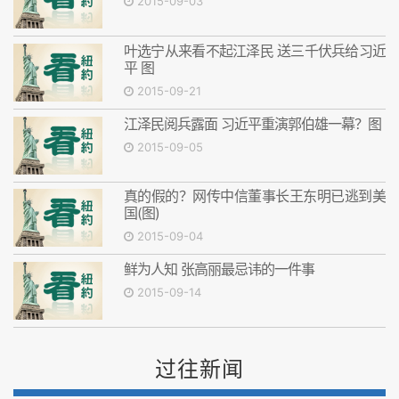
2015-09-03
叶选宁从来看不起江泽民 送三千伏兵给习近
平 图
2015-09-21
江泽民阅兵露面 习近平重演郭伯雄一幕？图
2015-09-05
真的假的？网传中信董事长王东明已逃到美
国(图)
2015-09-04
鲜为人知 张高丽最忌讳的一件事
2015-09-14
过往新闻