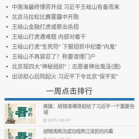
中南海最终博弈开战 习近平王岐山有备而来
北京马拉松比赛雾霾中开跑
王岐山金融打虎或祭出杀招
王岐山打虎遇难题 内部对着干
王岐山打虎“生死符” 下狠招抓中纪委“内鬼”
王岐山不再容忍了？称要清理门户
北京现四大“神秘组织”︰志愿者神出鬼没(图)
出访担心后院起火 习近平下令北京“保平安”
一周点击排行
美媒：胡锦涛裸退前给了习近平一个重要告
诫
2015-09-07
胡锦涛两次成功戏弄江泽民的内幕