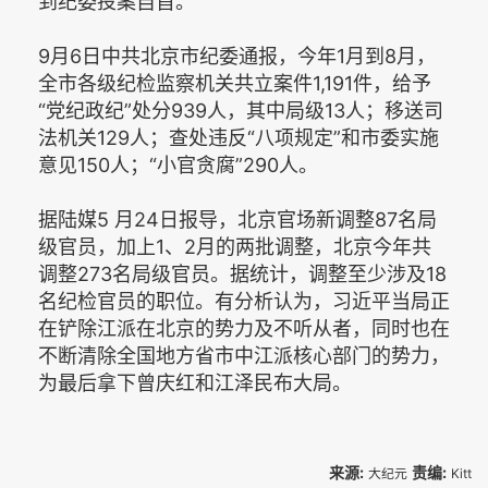
到纪委投案自首。
9月6日中共北京市纪委通报，今年1月到8月，
全市各级纪检监察机关共立案件1,191件，给予
“党纪政纪”处分939人，其中局级13人；移送司
法机关129人；查处违反“八项规定”和市委实施
意见150人；“小官贪腐”290人。
据陆媒5 月24日报导，北京官场新调整87名局
级官员，加上1、2月的两批调整，北京今年共
调整273名局级官员。据统计，调整至少涉及18
名纪检官员的职位。有分析认为，习近平当局正
在铲除江派在北京的势力及不听从者，同时也在
不断清除全国地方省市中江派核心部门的势力，
为最后拿下曾庆红和江泽民布大局。
来源:
责编:
大纪元
Kitt