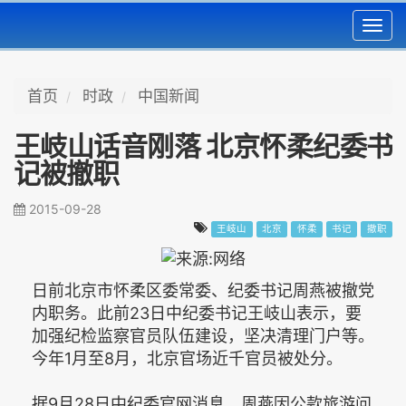
Toggl
navig
首页
时政
中国新闻
王岐山话音刚落 北京怀柔纪委书
记被撤职
2015-09-28
王岐山
北京
怀柔
书记
撤职
日前北京市怀柔区委常委、纪委书记周燕被撤党
内职务。此前23日中纪委书记王岐山表示，要
加强纪检监察官员队伍建设，坚决清理门户等。
今年1月至8月，北京官场近千官员被处分。
据9月28日中纪委官网消息，周燕因公款旅游问