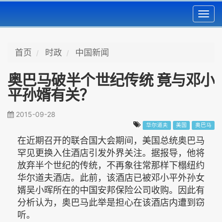
Toggl
navig
首页
时政
中国新闻
奥巴马破半个世纪传统 竟与邓小
平孙婿有关？
2015-09-28
华尔道夫
美国
奥巴马
在近期召开的联合国大会期间，美国总统奥巴马
罕见更换入住酒店引发外界关注。据报导，他将
放弃半个世纪的传统，不再象往常那样下榻纽约
华尔道夫酒店。此前，该酒店已被邓小平外孙女
婿吴小晖所在的中国安邦保险公司收购。因此有
分析认为，奥巴马此举是担心在该酒店内遭到窃
听。