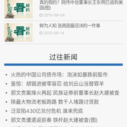
真的假的？网传中信董事长王东明已逃到美
国(图)
2015-09-04
鲜为人知 张高丽最忌讳的一件事
2015-09-14
过往新闻
火热的中国公司债市场：泡沫如暴跌前股市
鉴恒：胡锡进被零容忍 给刘云山当替罪羊
郭文贵案烽火再起 民族证券前董事长赵大建被查
陕最大物流老板跑路 数千人堵路讨货款
泛亚陷430亿兑付危机 谁来兜底
郭文贵遭遣返前奏 铁杆赵大建被查(图)