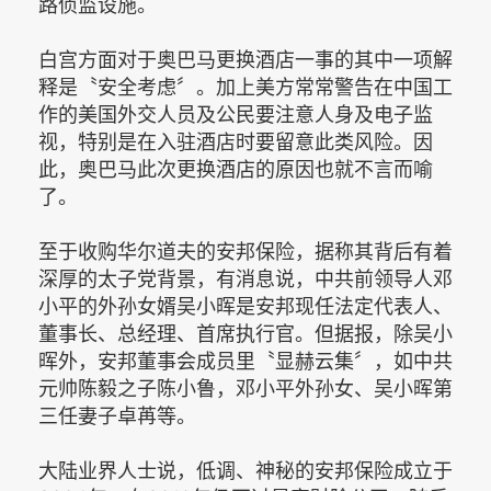
路侦监设施。
白宫方面对于奥巴马更换酒店一事的其中一项解
释是〝安全考虑〞。加上美方常常警告在中国工
作的美国外交人员及公民要注意人身及电子监
视，特别是在入驻酒店时要留意此类风险。因
此，奥巴马此次更换酒店的原因也就不言而喻
了。
至于收购华尔道夫的安邦保险，据称其背后有着
深厚的太子党背景，有消息说，中共前领导人邓
小平的外孙女婿吴小晖是安邦现任法定代表人、
董事长、总经理、首席执行官。但据报，除吴小
晖外，安邦董事会成员里〝显赫云集〞，如中共
元帅陈毅之子陈小鲁，邓小平外孙女、吴小晖第
三任妻子卓苒等。
大陆业界人士说，低调、神秘的安邦保险成立于