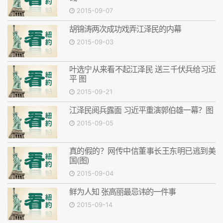
2015-09-07
胡锦涛两次成功戏弄江泽民的内幕
2015-09-03
叶选宁从来看不起江泽民 送三千伏兵给习近
平 图
2015-09-21
江泽民阅兵露面 习近平重演郭伯雄一幕？图
2015-09-05
真的假的？网传中信董事长王东明已逃到美
国(图)
2015-09-04
鲜为人知 张高丽最忌讳的一件事
2015-09-14