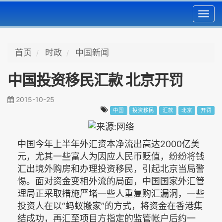
Toggl
navig
首页
时政
中国新闻
中国投资移民汇款 北京开罚
2015-10-25
中国
投资移民
汇款
北京
开罚
中国今年上半年外汇资本净流出高达2000亿美
元，尤其一些富人为因应人民币贬值，纷纷将钱
汇出境外购房和办理投资移民，引起北京当局警
惕。面对资金变相外流的局面，中国国家外汇管
理局正采取措施严堵一些人重复购汇漏洞，一些
投资人在以“蚂蚁搬家”的方式，将资金在香港集
结成功，再汇至项目方指定的监管帐户后约一