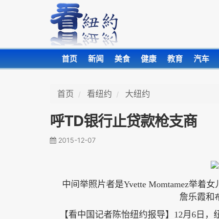
首页
新闻
美食
健康
教育
汽车
首页
看纽约
大纽约
呼TD银行止贷款枪支商
2015-12-07
中间举照片者是
Yvette Momtamez举着女
詹乐霞和
【看中国记者陈怡纽约报导】
12月6日，