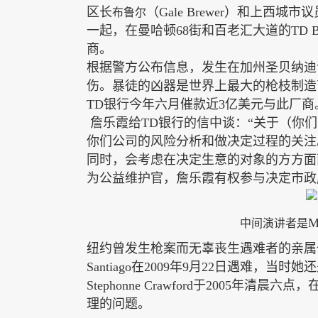
区长
（Gale Brewer）和上西城市
布鲁尔
一起，在曼哈顿68街和百老汇大道的TD 
商。
根据警方公布信息，发生在加州圣贝纳迪
伤。暴徒的凶器是世界上最大的枪枝制造商“史
TD银行今年六月催款近3亿美元与此厂商
詹乐霞给TD银行的信中谈：“关于（你
你们公司的风险分析和做决定过程的关注
同时，会考虑在决定生意的对象的方方面
为公益维护官，詹乐霞有权参与决定市政
M
中间演讲者是
纽约曾发生枪案而无辜丧生遇难者的亲属
Santiago在2009年9月22日遇难，当时她
Stephonne Crawford于2005
理的问题。