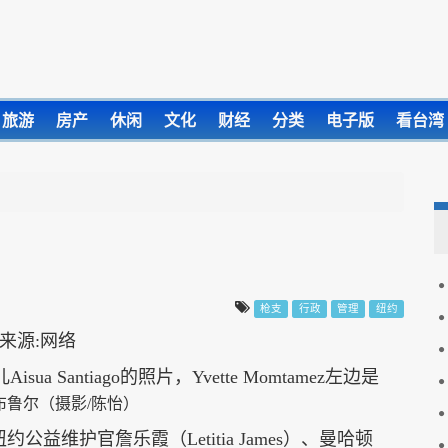
旅游
房产
休闲
文化
财经
分类
电子版
看台湾
枪支
行政
管理
纽约
儿
Aisua Santiago的照片，
Yvette Momtamez左边是
布鲁尔（摄影/陈怡）
纽约公益维护官詹乐霞（Letitia James）、曼哈顿