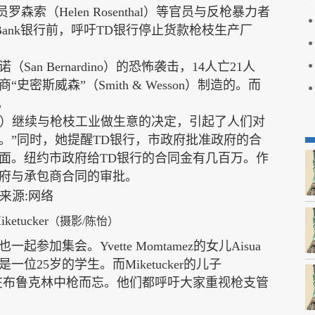
议员罗森索（Helen Rosenthal）等官员与反枪暴力者
Bank银行前，呼吁TD银行停止货款枪枝生产厂
诺（
San Bernardino）的恐怖袭击，14人亡21人
密斯威森”（Smith & Wesson）制造的。而
。
们）继续与枪枝工业做生意的决定，引起了人们对
。”同时，她提醒TD银行，市政府批准政府的合
面。纽约市政府给TD银行的合同金有几百万。作
府与承包商合同的审批。
iketucker
（摄影/陈怡）
也一起参加集会。
Yvette Momtamez的女儿Aisua
还是一位25岁的学生。而Miketucker的儿子
年清晨六点，在布鲁克林中枪而忘。他们都呼吁大家重视枪支管