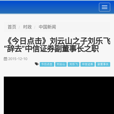
Toggl
navig
首页
时政
中国新闻
《今日点击》刘云山之子刘乐飞
“辞去”中信证券副董事长之职
2015-12-10
今日点击
刘云山
刘乐飞
中信证券
副董事长