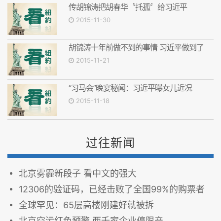
传胡锦涛把胡春华〝托孤〞给习近平
2015-11-30
胡锦涛十年前做不到的事情 习近平做到了
2015-11-21
“习马会”晚宴秘闻：习近平曝女儿近况
2015-11-18
过往新闻
北京雾霾新段子 看中文的强大
12306的验证码，已经击败了全国99%的购票者
全球罕见：65层高楼刚建好就被拆
北京空污红色预警 两千家企业停限产