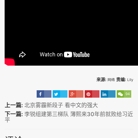
来源:
责编:
网络
Lily
94
上一篇:
北京雾霾新段子 看中文的强大
下一篇:
李锐组建第三梯队 薄熙来30年前就败给习近
平