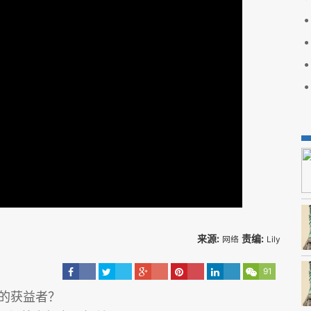
来源:
责编:
网络
Lily
91
大的获益者？