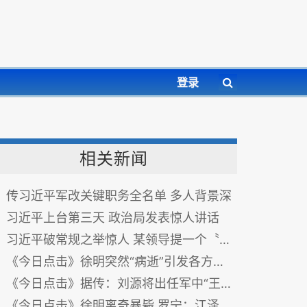
登录
相关新闻
传习近平军改关键职务全名单 多人背景深
习近平上台第三天 政治局发表惊人讲话
习近平破常规之举惊人 某领导提一个〝央求〞
《今日点击》徐明突然“病逝”引发各方揣测
《今日点击》据传：刘源将出任军中“王岐山”之职
《今日点击》徐明离奇暴毙 罗宁：江泽民曾庆红要杀习近平