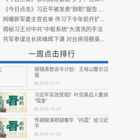
《今日点击》习近平被发表“辞职”报告 外交部悬了
网曝新军委主官名单 传习下令年前开扩大会议
揭秘习王对中共“中枢系统”大清洗的手法
共军参谋总长房峰辉下课 对台将领蔡英挺接捧
一周点击排行
胡锦涛首谈令计划：王岐山警示过
我
2015-11-17
习近平军改受阻？叶剑英后人集体
“现身”
2015-12-01
传胡锦涛把胡春华〝托孤〞给习近
平
2015-11-30