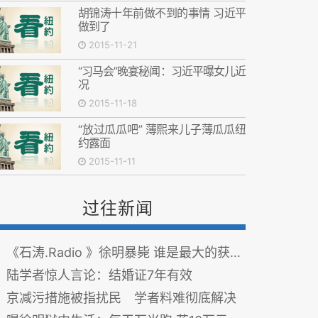
胡锦涛十年前做不到的事情 习近平
做到了
2015-11-21
“习马会”晚宴秘闻：习近平曝女儿近
况
2015-11-18
“放过瓜瓜吧” 薄熙来儿子薄瓜瓜纽
约露面
2015-11-11
过往新闻
《石涛.Radio 》徐明暴毙 谁是最大的获益者？
陆学者惊人言论：结婚证7年有效
京减污措施被指扰民 学者料难彻底解决