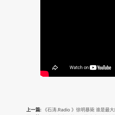
上一篇:
《石涛.Radio 》徐明暴毙 谁是最