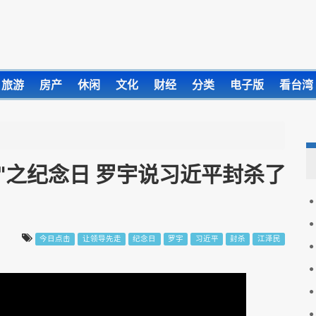
旅游
房产
休闲
文化
财经
分类
电子版
看台湾
"之纪念日 罗宇说习近平封杀了
今日点击
让领导先走
纪念日
罗宇
习近平
封杀
江泽民