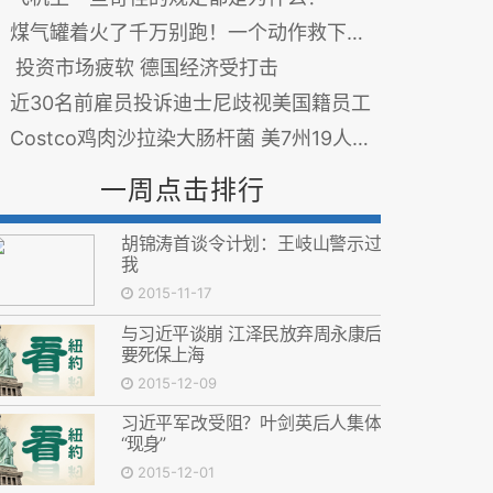
煤气罐着火了千万别跑！一个动作救下全家人
投资市场疲软 德国经济受打击
近30名前雇员投诉迪士尼歧视美国籍员工
Costco鸡肉沙拉染大肠杆菌 美7州19人患病
一周点击排行
胡锦涛首谈令计划：王岐山警示过
我
2015-11-17
与习近平谈崩 江泽民放弃周永康后
要死保上海
2015-12-09
习近平军改受阻？叶剑英后人集体
“现身”
2015-12-01