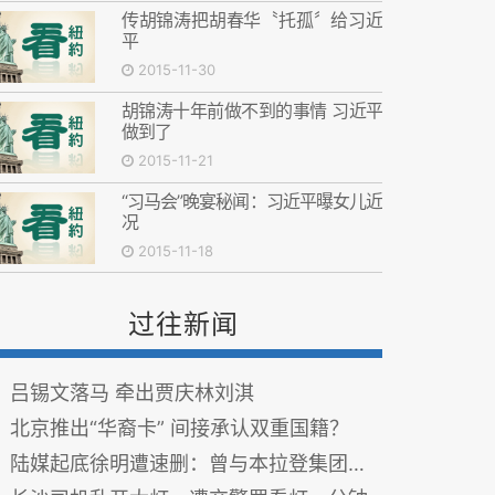
传胡锦涛把胡春华〝托孤〞给习近
平
2015-11-30
胡锦涛十年前做不到的事情 习近平
做到了
2015-11-21
“习马会”晚宴秘闻：习近平曝女儿近
况
2015-11-18
过往新闻
吕锡文落马 牵出贾庆林刘淇
北京推出“华裔卡” 间接承认双重国籍？
陆媒起底徐明遭速删：曾与本拉登集团合作石油生意