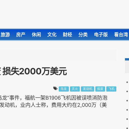
旅游
房产
休闲
文化
财经
分类
电子版
看台湾
损失2000万美元
乌龙
灭火
发动机
报废
飞机
乌龙”事件，福航一架B1906飞机因被误喷消防泡
动机，业内人士称，费用大约在2,000万（美