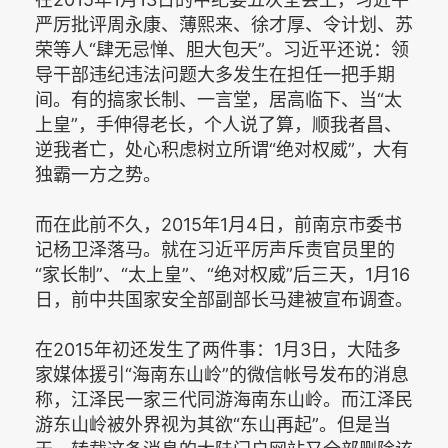
严厉批评周永康、薄熙来、徐才厚、令计划、苏
荣等人“肆无忌惮、胆大包天”。习近平还说：领
导干部违纪违法问题大多发生在担任一把手期
间。有的搞家长制、一言堂，居高临下、当“太
上皇”，手伸得老长，个人说了算，顺我者昌、
逆我者亡，处心积虑树立所谓“绝对权威”，大有
独霸一方之势。
而在此前不久，2015年1月4日，前南京市委书
记杨卫泽落马。就在习近平厉声斥责官员里的
“家长制”、“太上皇”、“绝对权威”后三天，1月16
日，前中共国家安全部副部长马建被宣布调查。
在2015年初还发生了两件事：1月3日，大陆多
家媒体援引“海南东山岭”的微信帐号发布的消息
称，江泽民一家三代同游海南东山岭。而江泽民
游东山岭被外界视为其欲“东山再起”。但是当