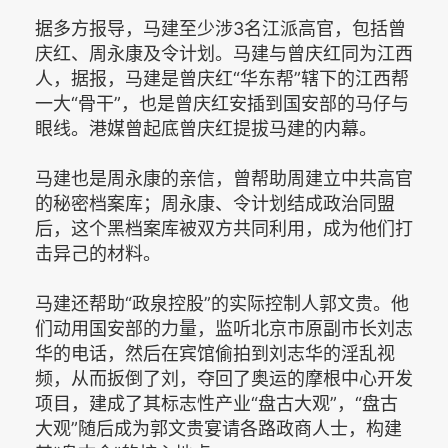
据多方报导，马建至少涉3名江派高官，包括曾
庆红、周永康及令计划。马建与曾庆红同为江西
人，据报，马建是曾庆红“华东帮”辖下的江西帮
一大“骨干”，也是曾庆红安插到国安部的马仔与
眼线。港媒曾起底曾庆红提拔马建的内幕。
马建也是周永康的亲信，曾帮助周建立中共高官
的秘密档案库；周永康、令计划结成政治同盟
后，这个黑档案库被双方共同利用，成为他们打
击异己的材料。
马建还帮助“政泉控股”的实际控制人郭文贵。他
们动用国安部的力量，监听北京市原副市长刘志
华的电话，然后在宾馆偷拍到刘志华的淫乱视
频，从而扳倒了刘，夺回了奥运的摩根中心开发
项目，建成了其标志性产业“盘古大观”，“盘古
大观”随后成为郭文贵宴请各路政商人士，构建