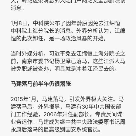
天，转载这条消息的大陆门户网站又全部删除该
消息。
1月8日，中科院公布了因年龄原因免去江绵恒
中科院上海分院长的消息。外界分析认为，江绵
恒的此次卸任，是一场政治风暴的开始。
当时外媒分析，习近平免去江绵恒上海分院长之
前，南京市委书记杨卫泽已落马，这些江派人马
被免职或被查办，明显就是冲着江泽民去的。
马建落马前半年仍很嚣张
2015年1月，马建落马，引发外界极大关注。马
建落马后，外界报导，马建有30年中共国安部
门工作经验，2006年升任副部长，专责反间谍
业务运作。马建成为继中共中央政法委原书记周
永康后落马的最高级别国安系统官员。