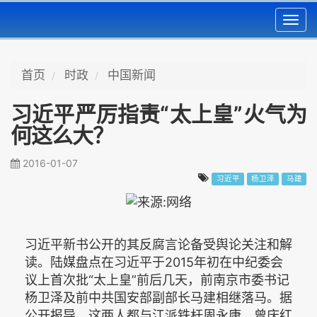
Toggl
navig
首页
时政
中国新闻
习近平严厉指责“太上皇”火气为
何这么大？
2016-01-07
习近平
杨卫泽
马建
习近平新书公开的其反腐言论备受舆论关注和解
读。陆媒盘点在习近平于2015年初在中纪委会
议上首次批“太上皇”前后几天，前南京市委书记
杨卫泽及前中共国安部副部长马建相继落马。据
公开报导，这两人都与江派铁杆周永康、曾庆红