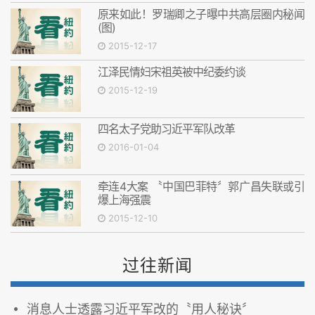
原来如此！罗瑞卿之子曝中共高层圈内秘闻
(图)
2015-12-17
江泽民情妇宋祖英被中纪委约谈
2015-12-19
四名太子党助习近平军队改革
2016-01-04
牵连4大案 〝中国巴菲特〞郭广昌失联或引
爆上海强震
2015-12-10
过往新闻
消息人士透露习近平军改的〝用人秘诀〞