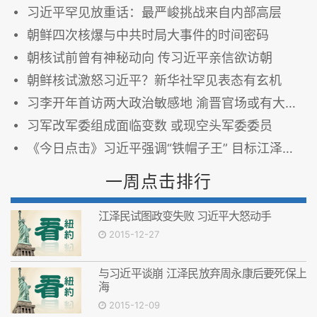
习近平罕见放重话：最严峻挑战来自内部高层
朝鲜四次核爆与中共时局大事件的时间密码
朝核试前曾有神秘动向 传习近平亲信欲访朝
朝鲜核试激怒习近平？新华社罕见表态有玄机
习李开年首访两大政治敏感地 渝晋官场或有大变动
习军改军委组成面临变数 或现空头军委委员
《今日点击》习近平强调“铁帽子王” 目标江泽民 曾庆红
一周点击排行
江泽民试图政变失败 习近平大怒动手
2015-12-27
与习近平谈崩 江泽民放弃周永康后要死保上
海
2015-12-09