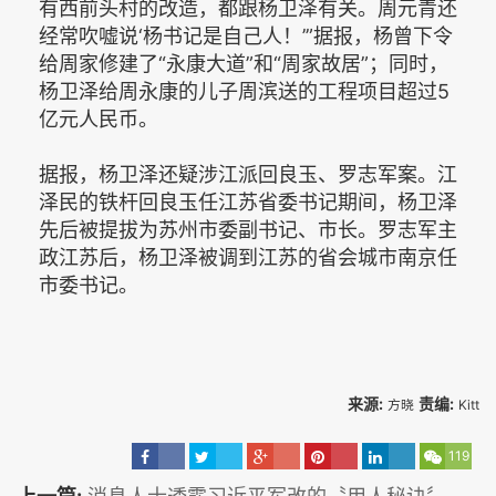
有西前头村的改造，都跟杨卫泽有关。周元青还
经常吹嘘说‘杨书记是自己人！’”据报，杨曾下令
给周家修建了“永康大道”和“周家故居”；同时，
杨卫泽给周永康的儿子周滨送的工程项目超过5
亿元人民币。
据报，杨卫泽还疑涉江派回良玉、罗志军案。江
泽民的铁杆回良玉任江苏省委书记期间，杨卫泽
先后被提拔为苏州市委副书记、市长。罗志军主
政江苏后，杨卫泽被调到江苏的省会城市南京任
市委书记。
来源:
责编:
方晓
Kitt
119