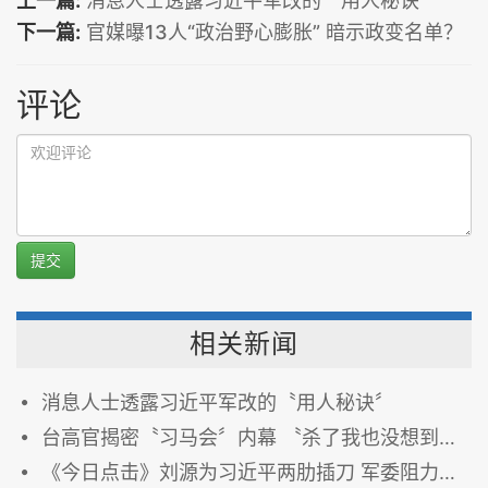
上一篇:
消息人士透露习近平军改的〝用人秘诀〞
下一篇:
官媒曝13人“政治野心膨胀” 暗示政变名单？
评论
提交
相关新闻
消息人士透露习近平军改的〝用人秘诀〞
台高官揭密〝习马会〞内幕 〝杀了我也没想到去办马习会〞
《今日点击》刘源为习近平两肋插刀 军委阻力甚大