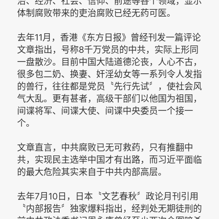
治、经济、社会、信仰、前途等各个领域，显示
体制腐败带来的吏治腐败已经无药可医。
去年11月，香港《东方日报》曾经刊发一篇评论
文章指出，号称8千万党员的中共，实际上形同
一盘散沙。目前中国大陆道德沦丧，人心不古，
很多包二奶、换妻、奸淫幼女等一系列令人发指
的兽行，往往都是党员〝先行先试〞，使社会风
气大乱。更有甚者，高级干部们以他国为祖国，
间谍将军、间谍大使、间谍中央委员一个接一
个。
文章直言，中共腐败已无可救药，只有推翻中
共，实现民主选举中国才有出路，而习近平面临
的最大危险其实来自于中共内部高层。
去年7月10日，日本〝文艺春秋〞政论月刊引用
〝内部报告〞独家爆料指出，经判处无期徒刑的