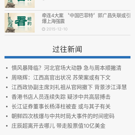
牵连4大案 〝中国巴菲特〞郭广昌失联或引
爆上海强震
2015-12-10
过往新闻
惧风暴降临？河北官场大动静 急与周本顺撇清
周晓辉：江西高官出状况 苏荣案或有下文
江西政协副主席刘礼祖从官网撤下 背景涉江泽慧
香港书店人员连续失踪 疑涉中共高层搏击
长江证券董事长杨泽柱被查 或与其子有关
朝鲜四次核爆与中共时局大事件的时间密码
庄辰超离开去哪儿 带走股票值10亿美金