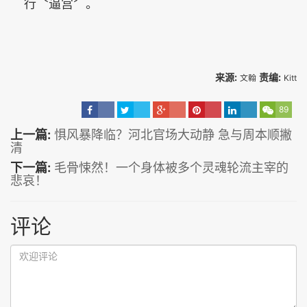
行〝逼宫〞。
来源:
责编:
文翰
Kitt
89
上一篇:
惧风暴降临？河北官场大动静 急与周本顺撇
清
下一篇:
毛骨悚然！一个身体被多个灵魂轮流主宰的
悲哀！
评论