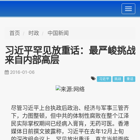
Toggl
navig
首页
时政
中国新闻
习近平罕见放重话：最严峻挑战
来自内部高层
2016-01-06
习近平
挑战
重话
尽管习近平上台执政后政治、经济与军事三管齐
下，力图整顿，但中共的体制性腐败在整个江泽
民实际掌权期间已经病入膏肓，无药可医。香港
媒体日前撰文披露称，习近平在去年12月上旬
的深改组会议上，罕见放出重话，直言当前面临