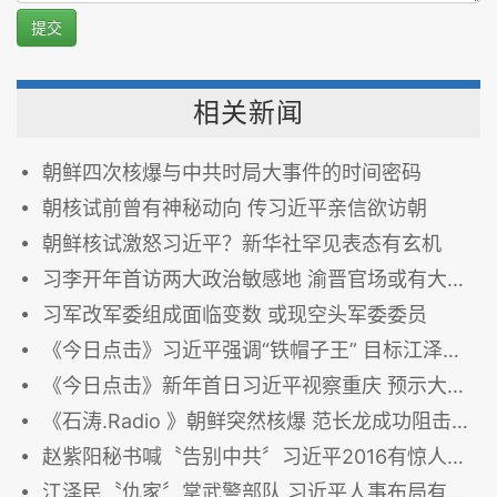
提交
相关新闻
朝鲜四次核爆与中共时局大事件的时间密码
朝核试前曾有神秘动向 传习近平亲信欲访朝
朝鲜核试激怒习近平？新华社罕见表态有玄机
习李开年首访两大政治敏感地 渝晋官场或有大变动
习军改军委组成面临变数 或现空头军委委员
《今日点击》习近平强调“铁帽子王” 目标江泽民 曾庆红
《今日点击》新年首日习近平视察重庆 预示大风暴
《石涛.Radio 》朝鲜突然核爆 范长龙成功阻击刘源 习近平军改受阻
赵紫阳秘书喊〝告别中共〞习近平2016有惊人之举？
江泽民〝仇家〞掌武警部队 习近平人事布局有深意