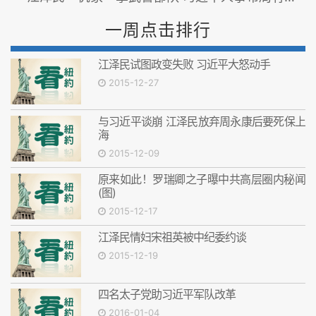
一周点击排行
江泽民试图政变失败 习近平大怒动手
2015-12-27
与习近平谈崩 江泽民放弃周永康后要死保上
海
2015-12-09
原来如此！罗瑞卿之子曝中共高层圈内秘闻
(图)
2015-12-17
江泽民情妇宋祖英被中纪委约谈
2015-12-19
四名太子党助习近平军队改革
2016-01-04