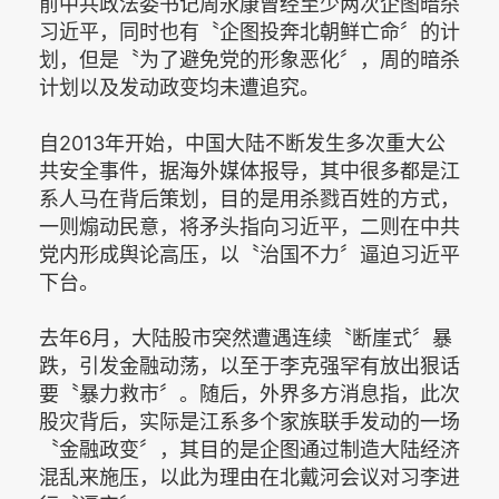
前中共政法委书记周永康曾经至少两次企图暗杀
习近平，同时也有〝企图投奔北朝鲜亡命〞的计
划，但是〝为了避免党的形象恶化〞，周的暗杀
计划以及发动政变均未遭追究。
自2013年开始，中国大陆不断发生多次重大公
共安全事件，据海外媒体报导，其中很多都是江
系人马在背后策划，目的是用杀戮百姓的方式，
一则煽动民意，将矛头指向习近平，二则在中共
党内形成舆论高压，以〝治国不力〞逼迫习近平
下台。
去年6月，大陆股市突然遭遇连续〝断崖式〞暴
跌，引发金融动荡，以至于李克强罕有放出狠话
要〝暴力救市〞。随后，外界多方消息指，此次
股灾背后，实际是江系多个家族联手发动的一场
〝金融政变〞，其目的是企图通过制造大陆经济
混乱来施压，以此为理由在北戴河会议对习李进