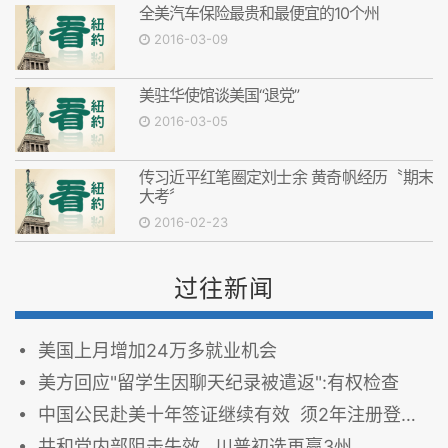
全美汽车保险最贵和最便宜的10个州
2016-03-09
美驻华使馆谈美国“退党”
2016-03-05
传习近平红笔圈定刘士余 黄奇帆经历〝期末
大考〞
2016-02-23
过往新闻
美国上月增加24万多就业机会
美方回应"留学生因聊天纪录被遣返":有权检查
中国公民赴美十年签证继续有效 须2年注册登记一次
共和党内部阻击失效 川普初选再赢3州