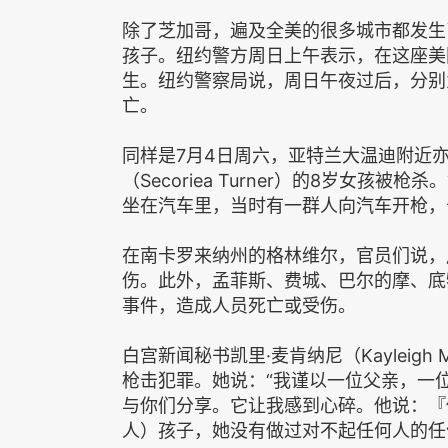
除了芝加哥，遍及全美的很多城市都发生
孩子。纽约警方周日上午表示，在这座美
生。纽约警察局说，周日午夜过后，分别为
亡。
同样是7月4日周六，亚特兰大温迪附近
（Secoriea Turner）的8岁女
坐在汽车里，当时有一群人向汽车开枪，
在南卡罗来纳州的格林维尔，官员们说，
伤。此外，孟菲斯、费城、巴尔的摩、底
事件，造成人员死亡或受伤。
白宫新闻秘书凯里·麦肯纳尼（Kayleig
枪击犯罪。她说：“我谨以一位父亲，一
与你们分享。它让我感到心碎。他说：『
人）孩子，她没有做过对不起任何人的任