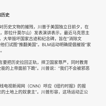
和历史
行径与对历史文物的摧残，川普于美国独立日前夕，在
more，即拉什莫尔山）发表演讲表示，最近马克思主
起，大举毁坏国家古迹和纪念碑，旨在“消除文
他们试图“推翻美国”。BLM运动明确提倡摧毁“家
”。
誓言要把历史拉回正轨，捍卫国家尊严，同时教育
全能的上帝面前下跪”。川普说：“我们不会被邪恶
线电视新闻网（CNN）呼应《纽约时报》的报
来的土地上的奴隶主”。川普形容，这场运动正公