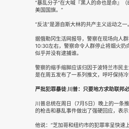
“暴乱分子“在大喊『黑人的命也是命』（B
美国国旗。”
“反法”是源自斯大林的共产主义运动之一
据俄勒冈生活网报导，警察在现场向人群
10:30左右，警察命令人群停止将烟火
似乎并没有逮捕谁。
警察的缩手缩脚应该归因于波特兰市民主党市
是在周五发布了一系列推文，呼吁保持冷静
严批犯罪暴徒 川普：只要地方求助联邦
川普总统在周日（7月5日）晚上的一条
的枪击和暴乱事件做出了强硬回应，表示
他说：“芝加哥和纽约市的犯罪率呈快速上