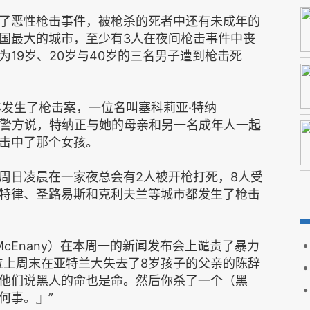
了恶性枪击事件，被枪杀的死者中还有未成年的
国最大的城市，至少有3人在夜间枪击事件中丧
19岁、20岁与40岁的三名男子遭到枪击死
亦发生了枪击案，一位名叫塞科莉亚·特纳
孩被枪杀。警方说，特纳正与她的母亲和另一名成年人一起
击中了那个女孩。
周日凌晨在一家夜总会有2人被开枪打死，8人受
特律、圣路易斯和克利夫兰等城市都发生了枪击
h McEnany）在本周一的新闻发布会上谴责了暴力
位上周末在亚特兰大失去了8岁孩子的父亲的陈辞
他们说黑人的命也是命。然后你杀了一个（黑
何事。』”