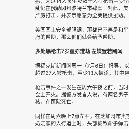
獗，超过14人丧生及数十人在枪击中受伤，
乱仍在俄勒冈州波特兰市肆虐。对此，美
严厉打击，并表示愿意为全美提供援助。
美国国土安全部强调，那都已不再是和平
府的帮助，那么他们就会给予帮助。
多处爆枪击7岁童亦遭劫 左媒置若罔闻
据福克斯新闻网周一（7月6日）报导，
超过67人被枪击，至少13人被杀，其中
枪击事件之一发生在周六午夜之前，当时
会上开火。据警方发言人说，有两名男子
孩，在医院死亡。
同样在周六晚上7点左右，在芝加哥市奥
奶奶家的人行道上时，头部被致命子弹击