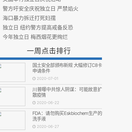
警方吁安全庆祝独立日 严禁焰火
海口暴力拆迁打死妇孺
独立日 纽约警方提高戒备反恐
今年独立日 梅西烟花更绚烂
一周点击排行
国土安全部颁布新规 大幅修订C8卡
申请条件
2020-07-01
川普曝中共惊人阴谋：可能故意扩
散疫情
2020-06-22
FDA：请勿购买Eskbiochem生产的
洗手液
2020-06-27