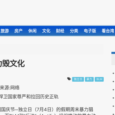
旅游
房产
休闲
文化
财经
分类
电子版
看台湾
力毁文化
独立日
暴力
BLM
言捍卫国家尊严和拉回历史正轨
国国庆节─独立日（7月4日）的假期周末暴力猖