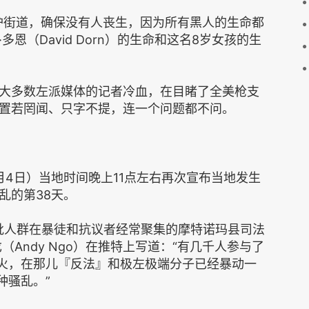
护街道，确保没有人丧生，因为所有黑人的生命都
恩（David Dorn）的生命和这名8岁女孩的生
大多数左派媒体的记者冷血，在目睹了全美枪支
置若罔闻、只字不提，连一个问题都不问。
月4日）当地时间晚上11点左右再次宣布当地发生
乱的第38天。
批人群在暴徒和抗议者经常聚集的摩特诺玛县司法
Andy Ngo）在推特上写道：“有几千人参与了
大火，在那儿『反法』和极左极端分子已经暴动一
种骚乱。”