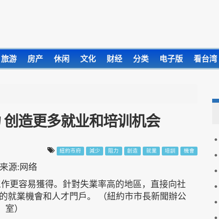
旅游
房产
休闲
文化
财经
分类
电子版
看台湾
 创造更多就业和培训机会
紐約市府
減少
阻力
創造
就業
培訓
機會
工作更容易獲得。針對失業率高的地區，直接向社
新的就業機會和人才門戶。 （紐約市市長新聞辦公
室）