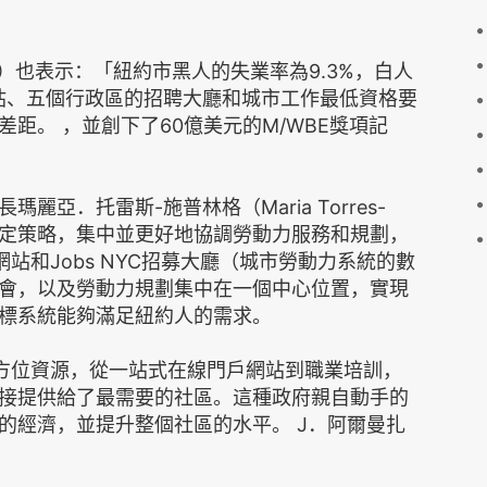
ght）也表示：「紐約市黑人的失業率為9.3%，白人
站、五個行政區的招聘大廳和城市工作最低資格要
距。 ，並創下了60億美元的M/WBE獎項記
亞．托雷斯-施普林格（Maria Torres-
鍵是製定策略，集中並更好地協調勞動力服務和規劃，
網站和Jobs NYC招募大廳（城市勞動力系統的數
會，以及勞動力規劃集中在一個中心位置，實現
標系統能夠滿足紐約人的需求。
的全方位資源，從一站式在線門戶網站到職業培訓，
接提供給了最需要的社區。這種政府親自動手的
的經濟，並提升整個社區的水平。 J．阿爾曼扎