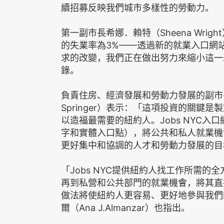
續招募反映我們城市多樣性的勞動力。
第一副市長希娜．賴特（Sheena Wri
的失業率為3%——透過新的就業入口網
求的改變，我們正在做出努力來縮小這一差
錄。
負責住房、經濟發展和勞動力發展的副市長瑪麗
Springer）表示：「這項投資的關
以造福最需要的紐約人。Jobs NYC入口
字和實體入口點），將公共和私人就業機
更好集中和協調的人才和勞動力發展的目
「Jobs NYC提供紐約人找工作所需
再到私營和公共部門的就業機會，將其直
做法將使紐約人更容易、更好地參與我們
爾（Ana J.Almanzar）也指出。