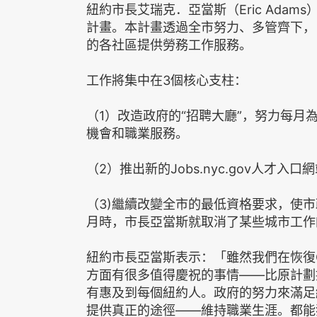
紐約市長艾瑞克．亞當斯（Eric Adams
計畫。本計畫透過全市努力、多管齊下，
的各社區提供勞務工作服務。
工作將集中在3個核心支柱：
（1）改造政府的“招聘大廳”，努力每
機會和職業服務。
（2）推出新的Jobs.nyc.gov人才
（3)繼續改變全市的最低資格要求，使市
月時，市長亞當斯就取消了某些城市工作
紐約市長亞當斯表示：「雖然我們在恢復C
方面有很多值得慶祝的事情——比原計劃
有惠及到每個紐約人。政府的努力來滿足
提供真正的途徑——維持職業生涯。都能