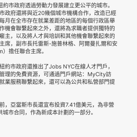
整個紐約市政府透過勞動力發展建立更公平的城市。
市政府還將與近20幾個城市機構合作，改造已經
每月在全市存在就業差距的地區的每個行政區舉
作機會聯繫起來之外，還將為求職者提供獨特的
雇主，以及將人才與培訓和其他機會聯繫起來的
主席，副市長托雷斯-施普林格、阿爾曼扎爾和安
Isom）擔任聯合主席。
約市政府還推出了Jobs NYC在線人才門戶，
理的免費資源，可通過門戶網站：MyCity訪
就業服務聯繫起來，還可以為公共和私營部門提
，亞當斯市長還宣布投資7.41億美元，為非營
供城市合同，作為新成本計劃的一部分。