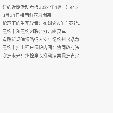
纽约近期活动看板2024年4月(1)_945
3月24日梅西鮮花展開幕
枪声下的生死较量：布碌仑A车血案背后的安全隐患
纽约市和纽约州联合打击幽灵车
道路新规确保路畅人安！纽约州《紧急情况汽车避让法》扩展实施
纽约市推出租户保护内阁：协同政府资源打造公平租房环境
守护未来！州检察长推动法案保护青少年免受社交媒体伤害