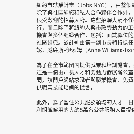
紐約市就業計畫（Jobs NYC），由
除了與社區組織和私人合作夥伴合作外，
很受歡迎的招募大廳。這些招聘大廳不僅
行，而且除了將紐約人與市政勞動力的工
機會與多個組織合作，包括：面試職位的
社區組織。該計劃由第一副市長賴特擔任
妮．威廉斯-伊索姆（Anne Williams-
為了在全市範圍內提供就業和培訓機會，紐
這是一個由市長人才和勞動力發展辦公室管
問，該門戶網站求職者與職業機會、免費
供職業技能培訓的機會。
此外，為了留住公共服務領域的人才，日前
利組織僱用的大約8萬名公共服務人員提