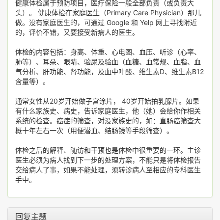
健康体检属于预防项目，医疗保险一般全部负责（或负责大
头）。 健康体检在家庭医生（Primary Care Physician）那儿
做。没有家庭医生的，可通过 Google 和 Yelp 网上寻找附近
的，评价不错，又要接受新病人的医生。
体检的内容包括：身高、体重、心电图、血压、听诊（心率、
肺等）、耳朵、眼睛、验尿及验血（血糖、血常规、血脂、血
气分析、肝功能、肾功能，及血中叶酸、维生素D、维生素B12
含量等）。
通常女性从20岁开始做子宫涂片， 40岁开始拍乳腺片。如果
有什么家族史、病史，告诉家庭医生，他（她）会给你作相关
系统的检查。癌症的筛查，对没家族史的，如：直肠癌筛查大
概十年左右一次（用便潜血、结肠镜等手段筛查）。
体检之后的解释、随访和干预也是体检中很重要的一环。主诊
医生必须为病人找到下一步的处理方案，不能只是将体检报告
交给病人了事，如果不能处理，须转诊病人至相应的专科医生
手中。
回复主题