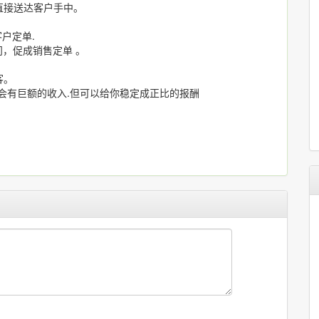
直接送达客户手中。
户定单.
问，促成销售定单 。
。
客。
会有巨额的收入.但可以给你稳定成正比的报酬