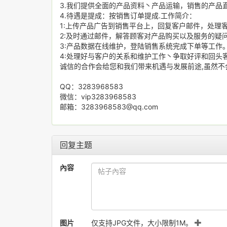
3.我们提供全面的产品资料丶产品运输，销售的产品
4.待遇是提成：按销售订单提成.工作简介：
1:上传产品广告到销售平台上，回复客户邮件，处理客
2:及时通过邮件，解答顾客对产品购买以及服务的疑
3:产品数据在线维护，登陆销售系统完成下单等工作
4:处理好与客户的关系和维护工作丶争取好评和回头
诚信的合作会给您和我们带来机遇与发展前途,虽然不
QQ：3283968583
微信：vip3283968583
邮箱：3283968583@qq.com
回复主题
內容
图片
仅支持JPG文件，大小限制1M。