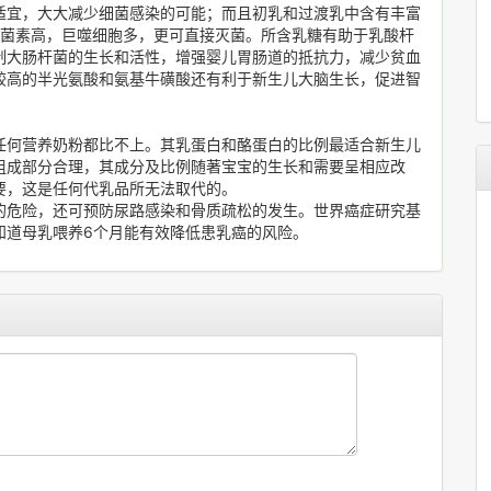
适宜，大大减少细菌感染的可能；而且初乳和过渡乳中含有丰富
溶菌素高，巨噬细胞多，更可直接灭菌。所含乳糖有助于乳酸杆
制大肠杆菌的生长和活性，增强婴儿胃肠道的抵抗力，减少贫血
较高的半光氨酸和氨基牛磺酸还有利于新生儿大脑生长，促进智
任何营养奶粉都比不上。其乳蛋白和酪蛋白的比例最适合新生儿
组成部分合理，其成分及比例随著宝宝的生长和需要呈相应改
要，这是任何代乳品所无法取代的。
的危险，还可预防尿路感染和骨质疏松的发生。世界癌症研究基
知道母乳喂养6个月能有效降低患乳癌的风险。