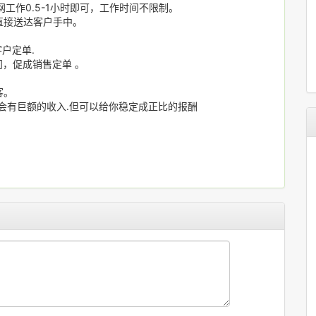
工作0.5-1小时即可，工作时间不限制。
直接送达客户手中。
户定单.
问，促成销售定单 。
。
客。
会有巨额的收入.但可以给你稳定成正比的报酬