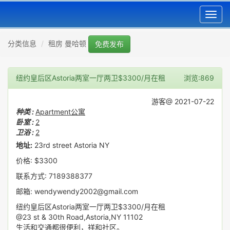
Toggl
navig
分类信息
租房 曼哈顿
免费发布
纽约皇后区Astoria两室一厅两卫$3300/月在租
浏览:869
游客@ 2021-07-22
种类 :
Apartment公寓
卧室 :
2
卫浴 :
2
地址:
23rd street Astoria NY
价格: $3300
联系方式: 7189388377
邮箱: wendywendy2002@gmail.com
纽约皇后区Astoria两室一厅两卫$3300/月在租
@23 st & 30th Road,Astoria,NY 11102
生活和交通都很便利，祥和社区。