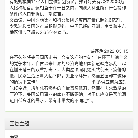
有的规模向14亿人口提供新冠疫苗，预计每天有超过2000万
人接种疫苗。这相当于在一日之内，向澳大利亚所有符合接种
条件的人口都提供一剂疫苗。
文章说，中国医药集团和科兴集团的疫苗产量已超过6亿剂，
令欧洲和美国的产量相形见绌。中国已经向亚洲、南美和中东
地区供应了超过2.65亿剂疫苗。
游客@ 2022-03-15
在不久的将来丑国历史书上会有这样的字句：“在懂王加速主义
的党争末年，自古以来世界的经济高地丑国新冠肆虐暴乱四起
在懂王睡王的双重打击下，人类屋顶照明熄灭致使天下疲倦的
敝，民众生活质量大幅下降，失业率斗升，然而丑国却在这样
的情况下宣传". 许多供应商为应对
气候变迁，增加化石燃料的产量意愿低落，然而在需求激增的
压迫下，美国公用事业的库存不断萎缩，对于供应商是否能满
足日益高涨的需求，带有非常大的不确定性。
回复主题
內容