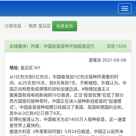
Toggl
navig
分类信息
租房 皇后区
免费发布
全球最快！外媒：中国疫苗接种开始超速运行
浏览:1556
游客@ 2021-09-06
地址:
皇后区 NY
从1亿剂次到5亿剂次，中国每增加1亿剂次接种所需要的时
间，从25天到16天，到9天再到7天，不断缩短。外媒认为，中
国正向构筑免疫屏障的目标加速迈进。#物理加速主义
据美国有线电视新闻网19日报道，正当“疫苗犹豫”拉低了部分
西方国家的接种率时，中国正在进入接种新冠疫苗的“加速模
式”。中国疫苗接种规模已经超过了美国、英国和德国的总和，
其中从3亿到4亿只用了9天。
彭博社报道认为，中国每天为近1400万人接种疫苗，这一速度
是世界上最快的。
据澳大利亚《布里斯班时报》5月24日报道，中国正以前所未