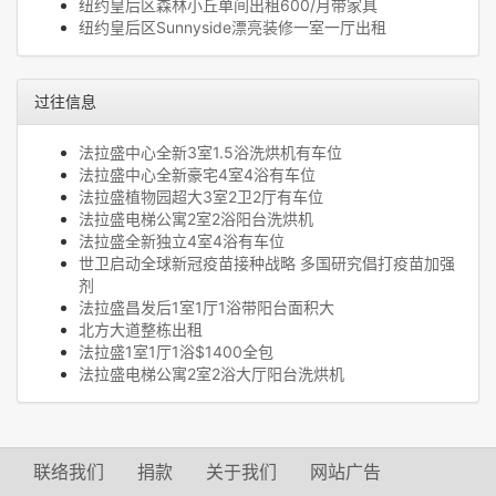
纽约皇后区森林小丘单间出租600/月带家具
纽约皇后区Sunnyside漂亮装修一室一厅出租
过往信息
法拉盛中心全新3室1.5浴洗烘机有车位
法拉盛中心全新豪宅4室4浴有车位
法拉盛植物园超大3室2卫2厅有车位
法拉盛电梯公寓2室2浴阳台洗烘机
法拉盛全新独立4室4浴有车位
世卫启动全球新冠疫苗接种战略 多国研究倡打疫苗加强
剂
法拉盛昌发后1室1厅1浴带阳台面积大
北方大道整栋出租
法拉盛1室1厅1浴$1400全包
法拉盛电梯公寓2室2浴大厅阳台洗烘机
联络我们
捐款
关于我们
网站广告