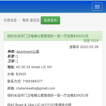
Toggl
navig
分类信息
租房 皇后区
免费发布
纽约长岛市门卫电梯公寓景观好一室一厅出租$3925/月
浏览:1025
游客@ 2022-02-26
种类 :
Apartment公寓
卧室 :
1
卫浴 :
1
地址:
42-20 24 street LIC NY
价格: $3925
联系方式: 7189388377
邮箱: chatanirealty@gmail.com
纽约长岛市门卫电梯公寓景观好一室一厅出租$3925/月
@42 Road & 24st,LIC,NY11101免佣金出租