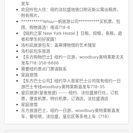
发车
欢迎拎包入住：纽约法拉盛地铁口附近新公寓出租房，
附有照片。
**********Yehuu一帆旅游公司**********买机票、包
团、购物首选！电话718-8
【紐約之家 New York Hostel 】日租，短租，長租，遊
者和學生的好家園！
洛杉矶旅游包车：盖蒂博物馆的艺术瑰宝
洛杉矶包车旅游
【东方购物巴士】纽约一日游，woodbury奥特莱斯天天
发车718-358-6666
需要纽约景点门票请联系
家庭旅馆
【东方巴士公司】纽约华人首家巴士公司现有纽约一日
游巴士专线woodbury奥特莱斯直发车718-35
皇后旅游(皇後旅遊) ----- 纽约、法拉盛旅行社，订机
票，便宜机票，特价机票，订酒店，法拉盛酒店
家庭旅馆
东方旅游巴士，纽约一日游，woodbury奥特莱斯直发
车，曼哈顿，法拉盛，皇后区等多地上车（718）