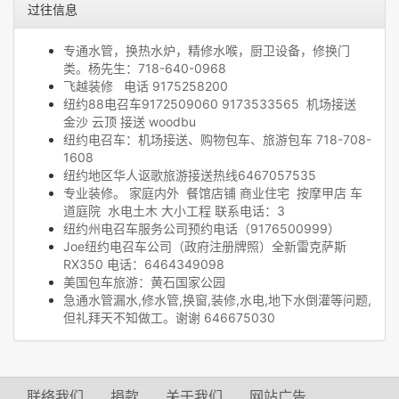
过往信息
专通水管，换热水炉，精修水喉，厨卫设备，修换门
类。杨先生：718-640-0968
飞越装修 电话 9175258200
纽约88电召车9172509060 9173533565 机场接送
金沙 云顶 接送 woodbu
纽约电召车：机场接送、购物包车、旅游包车 718-708-
1608
纽约地区华人讴歌旅游接送热线6467057535
专业装修。 家庭内外 餐馆店铺 商业住宅 按摩甲店 车
道庭院 水电土木 大小工程 联系电话：3
纽约州电召车服务公司预约电话（9176500999）
Joe纽约电召车公司（政府注册牌照）全新雷克萨斯
RX350 电话：6464349098
美国包车旅游：黄石国家公园
急通水管漏水,修水管,换窗,装修,水电,地下水倒灌等问题,
但礼拜天不知做工。谢谢 646675030
联络我们
捐款
关于我们
网站广告