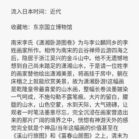
流入日本时间：近代
收藏地：东京国立博物馆
南宋李氏《潇湘卧游图卷》为与李公麟同乡的李
姓画家所作。相传为南宋的云谷禅师云游四海之
后，隐居于浙江吴兴的金斗山中。他不无遗憾地
想到自己尚未踏足的潇湘山水，于是请一位姓李
的画家替他绘出潇湘美景，将画挂于房中，躺在
床榻之上就能欣赏美景，故为潇湘卧游!这幅画
是乾隆皇帝最喜爱的山水画，整幅长卷淡墨皴染
一气呵成，不施勾勒不露笔痕。大片的留白，朦
胧的山水，山色空蒙，水到天际，大气磅礴，让
观者一时笔法墨意尽忘，完全沉浸在画家营造出
来的那片广阔的境界之中，恍惚有神游天外的感
觉完全就是个神品!当年这幅画的价值甚至在
《溪山行旅图》和《富春山居图》之上，清末为