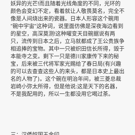
妖异的光芒!而且随着光线角度的不同，光环的
颜色会变幻不定，看着就让人敬畏莫名，完全不
像是人间烧出来的瓷器。日本人形容这个碗用
“碗中宇宙”这种词，说里面仿佛是深夜海边看到
的星空，高深莫测!这种曜变天目碗据说有两
只，流传到日本之后，立马就都成了王公贵族争
相追捧的宝物。其中一只被织田信长所得，毁于
本能寺之变。剩下一只是德川家康传下来的秘
宝，后来被三代将军家光赐给了春日局(有兴趣
的可以去查查这些人的来头，都是日本史上最出
名的人物了)。这个碗在明治年间，被三菱总裁
岩崎小弥太所得，但是他说:这是天下的名器，
不是我配用的，所以一生都没用它喝过茶。
三：汉倭奴国王金印