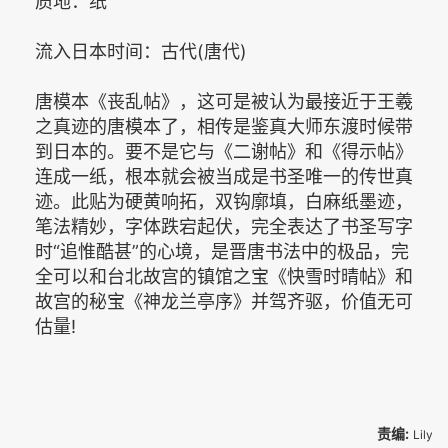
质地：纸
流入日本时间：古代(唐代)
唐模本《丧乱帖》，这可是被认为最接近于王羲
之真迹的唐模本了，相传是鉴真大师东渡时候带
到日本的。要不是它与《二谢帖》和《得示帖》
连成一纸，根本就会被当成是书圣唯一的传世真
迹。此贴为硬黄响拓，双钩廓填，白麻纸墨迹，
笔法精妙，字体跌宕起伏，完全表达了书圣写字
时“追惟酷甚”的心境，是晋唐书法中的极品，完
全可以和台北故宫的镇馆之宝《快雪时晴帖》和
故宫的秘宝《神龙兰亭序》并驾齐驱，价值无可
估量!
责编:
Lily