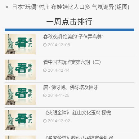
日本“玩偶”村庄 布娃娃比人口多 气氛诡异(组图)
一周点击排行
春秋晚期·绝美的“子乍弄鸟尊”
2014-12-08
看中国古玩鉴定第六期（二）
2014-12-14
唐 · 佛牙殿、佛牙塔及佛牙
2014-11-25
《火眼金睛》 红山文化玉鸟 探微
2014-12-02
《名家论道》教你八招搞定金银器