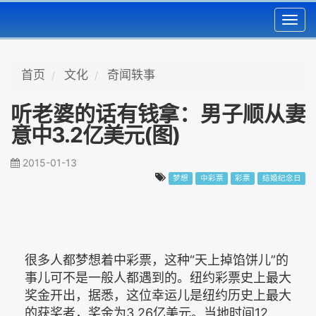
Toggl
navig
首页
文化
奇闻轶事
听老婆的话有钱拿：男子顺从妻
意中3.2亿美元(图)
2015-01-13
梦想
中彩票
彩票
结婚纪念日
很多人都梦想着中彩票，这种“天上掉馅饼儿”的
事儿可不是一般人都遇到的。纽约彩票史上最大
奖金开出，据悉，这位幸运儿是纽约历史上最大
的获奖者，奖金为3.26亿美元。当地时间12