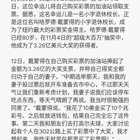
日，这位幸运儿将自己购买彩票的加油站领取支
票。据悉，这名幸运儿是一名小学退休校长。正
是这位名叫哈罗德·戴蒙得的小学退休校长，成
为了纽约最大的彩票奖金得主。哈罗德·戴蒙得
已经80岁，在11月4日的“超级大百万”抽奖中，
他成为了3.26亿美元大奖的获得者。
12日，戴蒙得在自己购买彩票的加油站捧起了
金额为3.26亿的大奖支票，并称自己得奖全都
归功于自己的妻子。“中期选举那天，我和我的
妻子投过票后就开车准备去市中心，不过那天天
气让我们重新考虑计划，我妻子说我们应该停车
吃点东西，等天气晴朗了再说。我当时很勉强的
同意了。”戴蒙得说。“我花了10美金买了10个兆
彩号。之后就放进钱包，结果自己完全忘了这件
事。第二天我和朋友们去打高尔夫球，大家讨论
起有个人在302公路上买了彩票中了大奖，我才
想起来，我昨天就是在那里买了彩票啊！”