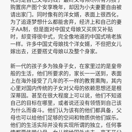
购置房产图个安享晚年，却因为小夫妻要自由被
请出家门。同时像有的洋女婿，表面上很西化，
为了追逐梦想什么都能舍弃，经济上和自己的妻
子AA制，但是面对中国丈母娘又买房又补贴
时，却变得很中式，完全像地道的中国式啃老族
一样。许多中国丈母娘找个洋女婿，不但把女儿
嫁出去，还要搭丈母娘以及整个身家。
新一代的孩子多为独身子女，在家里过的是皇帝
般的生活，他们所要求的，家长一一送到，表面
上在海外接受了几年的不一样的教育熏陶，其内
心里对国内传统的子女对父母的依赖思想还是根
深蒂固。甚至在很大程度上可以说，他们不知道
自己的目标在哪里，或者说还没有领悟到自己该
为什么而奋斗。他们认为该有的他们都具备，父
母也可以给他们足够的空间和物质供他们娱乐。
他们的生活实际并没有实现所谓的独立，任何事