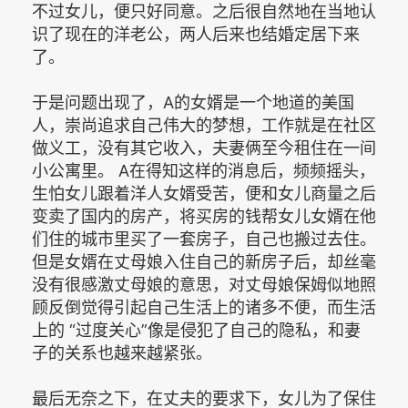
不过女儿，便只好同意。之后很自然地在当地认
识了现在的洋老公，两人后来也结婚定居下来
了。
于是问题出现了，A的女婿是一个地道的美国
人，崇尚追求自己伟大的梦想，工作就是在社区
做义工，没有其它收入，夫妻俩至今租住在一间
小公寓里。 A在得知这样的消息后，频频摇头，
生怕女儿跟着洋人女婿受苦，便和女儿商量之后
变卖了国内的房产，将买房的钱帮女儿女婿在他
们住的城市里买了一套房子，自己也搬过去住。
但是女婿在丈母娘入住自己的新房子后，却丝毫
没有很感激丈母娘的意思，对丈母娘保姆似地照
顾反倒觉得引起自己生活上的诸多不便，而生活
上的 “过度关心”像是侵犯了自己的隐私，和妻
子的关系也越来越紧张。
最后无奈之下，在丈夫的要求下，女儿为了保住