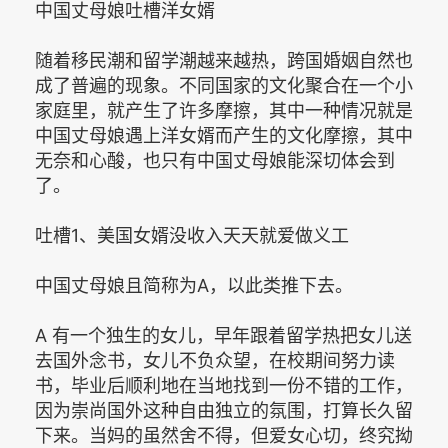
中国丈母娘吐槽洋女婿
随着移民潮和留学潮越来越热，跨国婚姻自然也
成了普遍的现象。不同国家的文化聚合在一个小
家庭里，就产生了许多摩擦，其中一种情况就是
中国丈母娘遇上洋女婿而产生的文化摩擦，其中
无奈和心酸，也只有中国丈母娘能深切体会到
了。
吐槽1、美国女婿没收入天天就爱做义工
中国丈母娘且简称为A，以此类推下去。
A 有一个独生的女儿，早年跟着留学热把女儿送
去国外念书，女儿不负众望，在校期间努力读
书，毕业后顺利地在当地找到一份不错的工作，
因为崇尚国外这种自由独立的氛围，打算长久留
下来。当妈的虽然舍不得，但爱女心切，终究拗