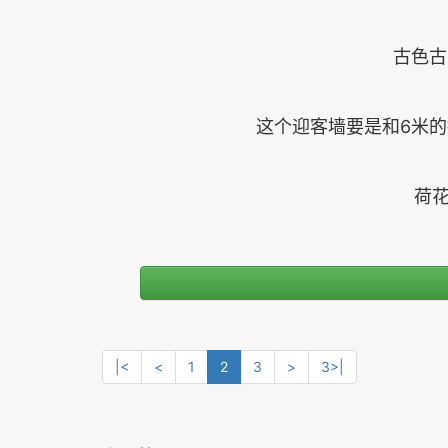
古色古
这个迎客墙要是和6米
荷花
|<
<
1
2
3
>
3>|