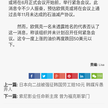
或将在6月正式会议开始前，举行紧急会议。此
消息令不少人振奋，预估欧佩克或将在会议上通
过去年11月未达成的石油减产协议。
然而，欧佩克一名未透露姓名的代表否认了
这一消息，称该组织并未计划召开任何紧急会
议。这令一度上涨的油价再度跌回50美元以
下。
责编:
Lisa
110
上一篇:
日本向二战被强征韩国劳工赔10元 韩媒斥愚
弄人
下一篇:
索尼影业任命新主席 曾为福克斯掌门