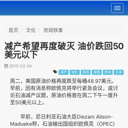
Toggl
navig
首页
文化
奇闻轶事
减产希望再度破灭 油价跌回50
美元以下
2015-02-24
减产
油价
跌回
美国
原油
石油
周二，美国原油价格再度跌至每桶48.97美元。
早前，因有消息称欧佩克将举行紧急会议，或讨
论石油减产议题，原油价格曾在周二下午一度升
至50美元以上。
早前，尼日利亚石油大臣Diezani Alison-
Madueke称，石油输出国组织欧佩克（OPEC）