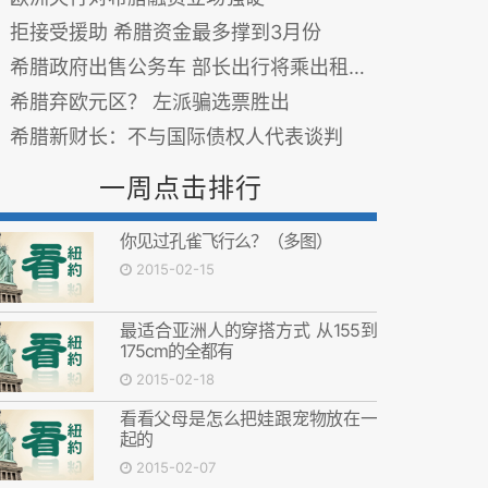
拒接受援助 希腊资金最多撑到3月份
希腊政府出售公务车 部长出行将乘出租或骑摩托
希腊弃欧元区？ 左派骗选票胜出
希腊新财长：不与国际债权人代表谈判
一周点击排行
你见过孔雀飞行么？（多图）
2015-02-15
最适合亚洲人的穿搭方式 从155到
175cm的全都有
2015-02-18
看看父母是怎么把娃跟宠物放在一
起的
2015-02-07