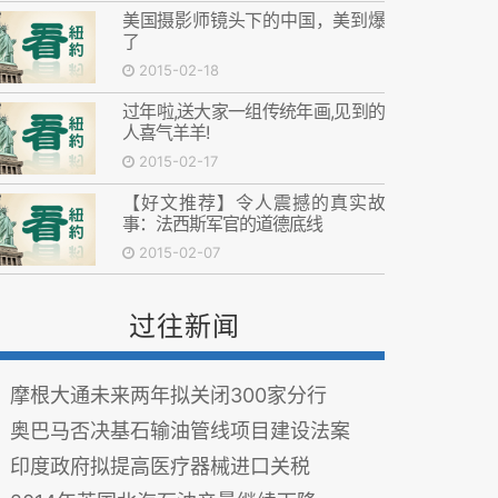
美国摄影师镜头下的中国，美到爆
了
2015-02-18
过年啦,送大家一组传统年画,见到的
人喜气羊羊!
2015-02-17
【好文推荐】令人震撼的真实故
事：法西斯军官的道德底线
2015-02-07
过往新闻
摩根大通未来两年拟关闭300家分行
奥巴马否决基石输油管线项目建设法案
印度政府拟提高医疗器械进口关税