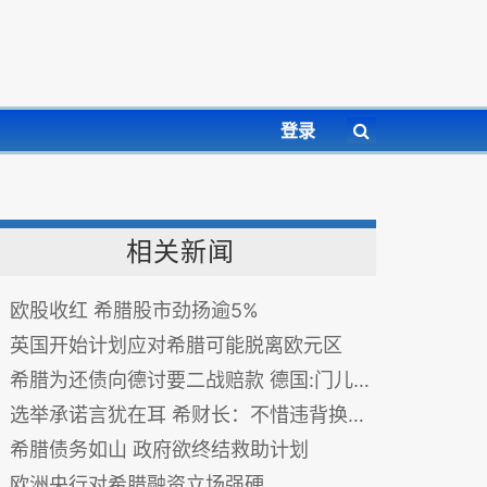
登录
相关新闻
欧股收红 希腊股市劲扬逾5%
英国开始计划应对希腊可能脱离欧元区
希腊为还债向德讨要二战赔款 德国:门儿都没有
选举承诺言犹在耳 希财长：不惜违背换债券交换
希腊债务如山 政府欲终结救助计划
欧洲央行对希腊融资立场强硬