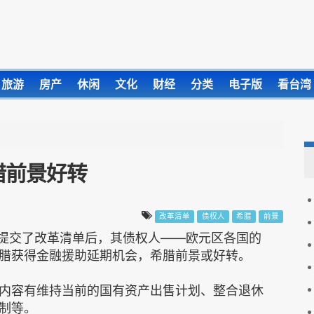
旅游
房产
休闲
文化
财经
分类
电子版
看台湾
腊前景好转
改革清单
债权人
希腊
前景
钟提交了改革清单后，其债权人——欧元区各国的
腊获得金融援助延期机会，希腊前景或好转。
容有维持当前的国有资产出售计划、整合退休
制等。