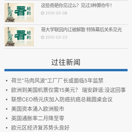
这些奇葩你见过么？见过3种算你牛！
2015-03-08
哥大学联因内讧被解散 特殊幕后关系见光
2015-03-23
过往新闻
荷兰“马肉风波”工厂厂长或面临5年监禁
欧洲到美国机票仅需15美元？ 瑞安辟谣:没这回事
联想CEO杨元庆加入防癌抗癌总裁圆桌会议
美国资本涌入欧洲股市
英国通胀率二月降至零
欧元区经济复苏势头良好