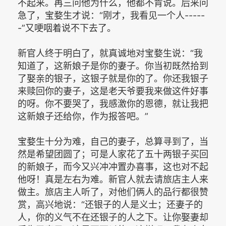
不起来。再三问他为什么，他都不肯说。后来问
急了，宝婺生才说：“刚才，我看见一个人-----
-”又哽咽着说不下去了。
新官人终于明白了，就真诚地对宝婺生说：“我
知道了，这新娘子是你的妻子。你当初既然拾到
了娶亲的银子，这银子就是你的了。你还我银子
来赎回你的妻子，这是老天爷要我来做这件好事
的呀。你不要哭了，我感激你的恩德，就让我把
这新娘子还给你，作为报答吧。”
宝婺生十分为难，自己的妻子，总算寻到了，当
然是希望团圆了；可是人家花了五十两银子买回
的新娘子，而今又兴冲冲置办喜事，这也对不起
他呀！真是左右为难。新官人就去请旅店主人来
做主。旅店主人听了，对他们俩人的品行都很赞
赏，高兴地说：“还银子的人是义士；还妻子的
人，你的义气不在还银子的人之下。让你娶妻却