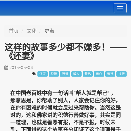
Toggl
navig
首页
文化
史海
这样的故事多少都不嫌多！——
《还妻》
2015-05-04
还妻
积德
行善
帮人
帮己
善心
善行
福报
在中国老百姓中有一句话叫“帮人就是帮己” ，
那意思是，你帮助了别人，人家会记住你的好，
在你有困难的时候就会反过来帮助你。当然这是
对的，这和佛家讲的积德行善做好事，其实是同
一道理，也就是善恶有报，不是不报，时候未
到。下面讲的这个故事充分印证了这个道理是千