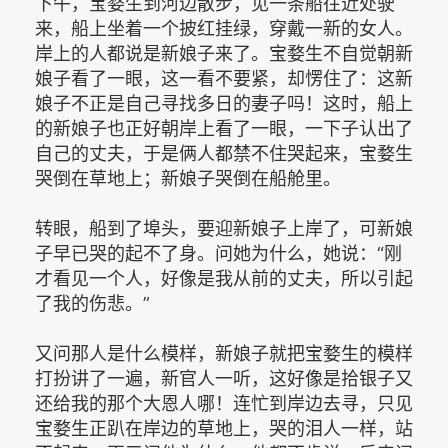
下午，宝婺生到河边散步，见一条船往近处驶
来，船上坐着一个披红挂绿，穿戴一新的女人。
岸上的人都说是新娘子来了。宝婺生不自觉朝新
娘子看了一眼，这一看不要紧，却愣住了：这新
娘子不正是自己寻找多日的妻子吗！这时，船上
的新娘子也正好朝岸上看了一眼，一下子认出了
自己的丈夫，于是俩人都禁不住哭起来，宝婺生
哭倒在草地上；新娘子哭倒在船舱里。
转眼，船到了埠头，要迎新娘子上岸了，可新娘
子早已哭的起不了身。问她为什么，她说：“刚
才看见一个人，好像是我从前的丈夫，所以引起
了我的伤悲。”
又问那人是什么模样，新娘子就把宝婺生的模样
打扮讲了一遍，新官人一听，这好像是拾银子又
还给我的那个大恩人哪！连忙到岸边去寻，只见
宝婺生正趴在岸边的草地上，哭的泪人一样，站