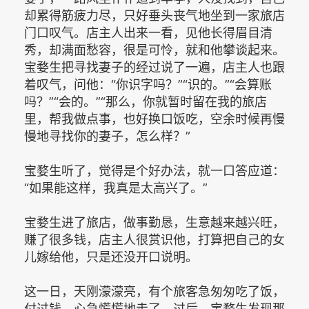
却累得筋疲力尽，只好垂头丧气地坐到一家旅店
门口叹气。店主人出来一看，见他长得眉目清
秀，却满面愁容，很是可怜，就和他攀谈起来。
宝婺生把寻找妻子的经过说了一遍，店主人也跟
着叹气，问他：“你识字吗？”“识的。”“会算账
吗？”“会的。”“那么，你就暂时留在我的旅店
里，帮我做点事，也好换口饭吃，空余时候再慢
慢地寻找你的妻子，怎么样？”
宝婺生听了，觉得是个好办法，就一口答应道：
“如果能这样，我真是太高兴了。”
宝婺生进了旅店，做事勤恳，生意越来越兴旺，
赚了很多钱，店主人很赏识他，打算把自己的女
儿嫁给他，只是还没开口说明。
这一日，天刚濛濛亮，有个旅客急匆匆吃了饭，
付过钱，心急慌慌地走了。过后，宝婺生发现那