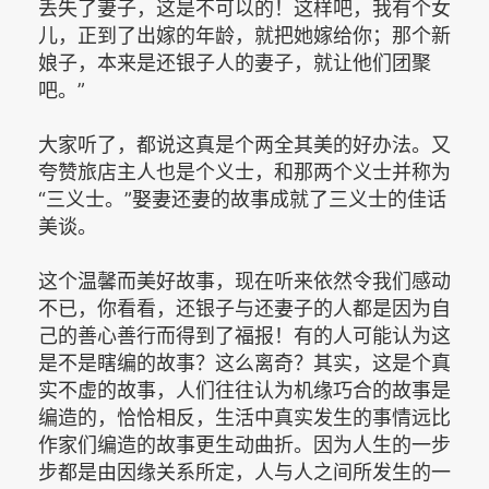
丢失了妻子，这是不可以的！这样吧，我有个女
儿，正到了出嫁的年龄，就把她嫁给你；那个新
娘子，本来是还银子人的妻子，就让他们团聚
吧。”
大家听了，都说这真是个两全其美的好办法。又
夸赞旅店主人也是个义士，和那两个义士并称为
“三义士。”娶妻还妻的故事成就了三义士的佳话
美谈。
这个温馨而美好故事，现在听来依然令我们感动
不已，你看看，还银子与还妻子的人都是因为自
己的善心善行而得到了福报！有的人可能认为这
是不是瞎编的故事？这么离奇？其实，这是个真
实不虚的故事，人们往往认为机缘巧合的故事是
编造的，恰恰相反，生活中真实发生的事情远比
作家们编造的故事更生动曲折。因为人生的一步
步都是由因缘关系所定，人与人之间所发生的一