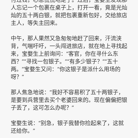
人忘记一个包裹在桌子上，打开一看，竟是光灿
灿的五十两白银，就把包裹重新包好，交给旅店
主人，等失主回来。
中午，那人果然又急匆匆地赶了回来，汗流浃
背，气喘吁吁，一头闯进旅店，就在地上寻找起
来，宝婺生上前询问：“客官，你在寻什么东
西？”“寻找一包银子。”“有多少银子？”“五十
两。”宝婺生又问：“你这银子是派什么用场的
呀？”
那人焦急地说：“我好不容易积了五十两银子，
是要到兵营里去买个老婆回来的。现在偏偏把银
子丢了，这可怎么办呢？”
宝婺生说：“别急，银子我替你捡起来了，这就
还给你。”