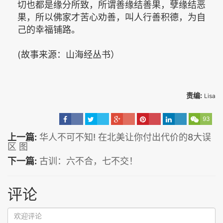
切也都是缘分所致，所谓善缘结善果，孽缘结恶
果，所以佛家才苦心劝善，叫人行善积德，为自
己的幸福铺路。
(故事来源：山海经丛书）
责编:
Lisa
93
上一篇:
华人不可不知! 在北美让你付出代价的8大误
区 图
下一篇:
古训：六不合，七不交！
评论