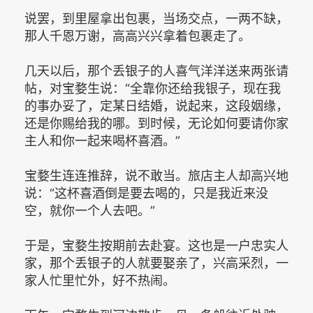
说罢，到里屋拿出包裹，当场交点，一两不缺，
那人千恩万谢，高高兴兴拿着包裹走了。
几天以后，那个丢银子的人喜气洋洋送来两张请
帖，对宝婺生说：“全靠你还给我银子，现在我
的事办妥了，定某日结婚，说起来，这段姻缘，
还是你赐给我的哪。到时候，无论如何要请你家
主人和你一起来喝杯喜酒。”
宝婺生连连推辞，说不敢当。旅店主人却高兴地
说：“这杯喜酒倒是要去喝的，只是我近来没
空，就你一个人去吧。”
于是，宝婺生按期前去赴宴。这也是一户忠实人
家，那个丢银子的人就要娶亲了，兴高采烈，一
家人忙里忙外，好不热闹。