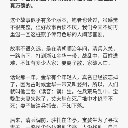
真万确的。
这个故事似乎有多个版本，笔者也读过，虽感觉
不很完整，但好故事百读不厌，我们今天不妨再
重温一回这桩赋予传奇色彩的人间悲喜剧。
故事不很久远，是在清朝顺治年间，清兵入关，
一路南下，打到浙江金华一带，战乱中，百姓遭
难，不知有多少人家：妻离子散，家破人亡。
话说那一年，金华有个年轻人，真名已经被忘掉
了，因为古时候金华一带又叫婺州，所以，人们
就叫他宝婺（读音：误）生。在兵荒马乱中，宝
婺生夫妻失散了，丈夫躺在死尸堆中才侥幸不
死；妻子被清兵抓去，不知下落。
后来，清兵调防，驻扎在华亭，宝婺生为了寻找
妻子，一路风尘仆仆追到华亭，人没找到，自己