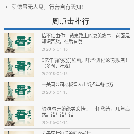
积德虽无人见，行善自有天知！
一周点击排行
信不信由你：黄泉路上的凄美故事，前面是
知识普及，往后看哦
2015-04-16
5亿年前的史前壁画，吓坏“进化论”鼓吹者！
（多图，壮观）
2015-04-18
一美国公司老板留人出新招年薪七万
2015-04-15
陆游与唐婉绝美恋情：一怀愁绪，几年离
索。错！错！错！
2015-04-14
姜子牙封神后的四次转世