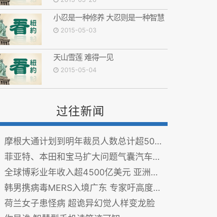
小忍是一种修养 大忍则是一种智慧
2015-05-03
天山雪莲 难得一见
2015-05-04
过往新闻
摩根大通计划到明年裁员人数总计超5000人
菲亚特、本田和宝马扩大问题气囊汽车召回范围
全球博彩业年收入超4500亿美元 亚洲为最大市场
韩男携病毒MERS入境广东 专家吁高度警惕
荷兰女子患怪病 超诡异幻觉人样变龙脸