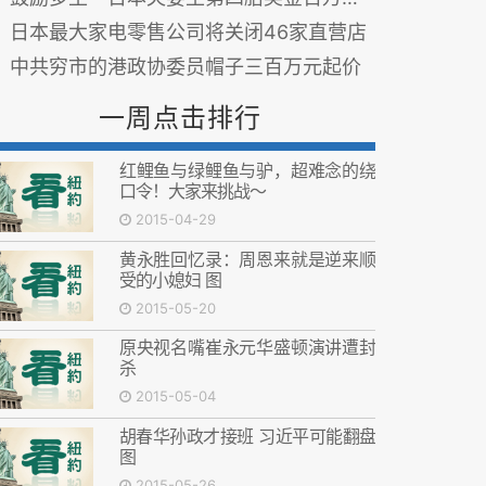
日本最大家电零售公司将关闭46家直营店
中共穷市的港政协委员帽子三百万元起价
一周点击排行
红鲤鱼与绿鲤鱼与驴，超难念的绕
口令！大家来挑战～
2015-04-29
黄永胜回忆录：周恩来就是逆来顺
受的小媳妇 图
2015-05-20
原央视名嘴崔永元华盛顿演讲遭封
杀
2015-05-04
胡春华孙政才接班 习近平可能翻盘
图
2015-05-26