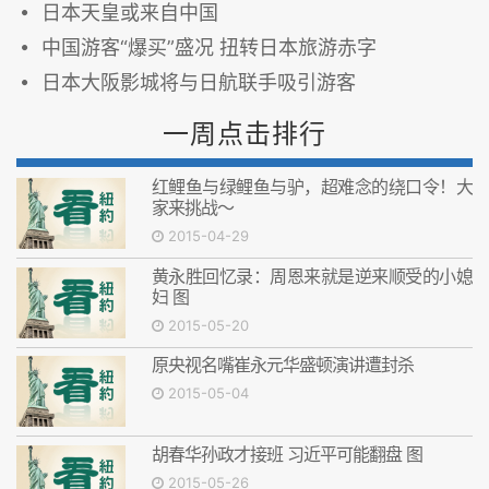
日本天皇或来自中国
中国游客“爆买”盛况 扭转日本旅游赤字
日本大阪影城将与日航联手吸引游客
一周点击排行
红鲤鱼与绿鲤鱼与驴，超难念的绕口令！大
家来挑战～
2015-04-29
黄永胜回忆录：周恩来就是逆来顺受的小媳
妇 图
2015-05-20
原央视名嘴崔永元华盛顿演讲遭封杀
2015-05-04
胡春华孙政才接班 习近平可能翻盘 图
2015-05-26