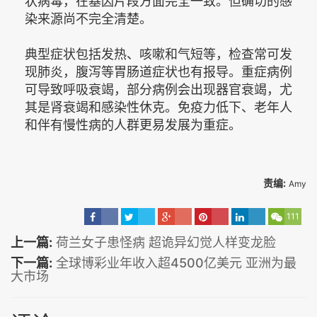
状病毒，在基因片段方面完全一致。但确切的感
染来源尚不完全清楚。
典型症状包括发热、咳嗽和气短等，检查常可发
现肺炎，腹泻等胃肠道症状也有报导。重症病例
可导致呼吸衰竭，部分病例会出现器官衰竭，尤
其是肾衰竭和感染性休克。免疫力低下、老年人
和伴有慢性病的人群更易发展为重症。
责编:
Amy
111
上一篇:
荷兰女子患怪病 超诡异幻觉人样变龙脸
下一篇:
全球博彩业年收入超4500亿美元 亚洲为最
大市场