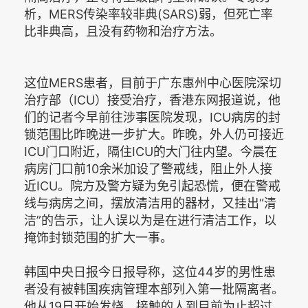
析，MERS传染率较非典(SARS)弱，但死亡率
比非典高，且没有药物和治疗方法。
这位MERS患者，目前于广东惠州中心医院深切
治疗部（ICU）接受治疗，香港东网报道说，他
们的记者今早前往涉事医院发现，ICU病房的封
锁范围比昨晚进一步扩大。昨晚，外人仍可接近
ICU门口附近，隔住ICU的大门往内望。今晨在
病房门口前10余米加设了警戒线，阻止外人接
近ICU。院方及警方疑为免引起恐慌，便在警戒
线与病房之间，摆放清洁用的器材，又挂出“清
洁”的告示，让人误以为是在进行清洁工作，以
掩饰封锁范围的扩大一事。
韩国中央日报今日报导称，这位44岁的男性患
者没有被韩国疾病管理本部列入第一批隔离者。
他从19日开始发烧，接触的人到目前为止超过