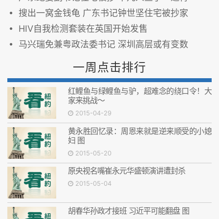
搜出一窝金钱龟 广东书记钟世坚住宅被抄家
HIV自我检测套装在英国开始发售
马兴瑞免兼粤政法委书记 深圳高层或有变数
一周点击排行
红鲤鱼与绿鲤鱼与驴，超难念的绕口令！大
家来挑战～
2015-04-29
黄永胜回忆录：周恩来就是逆来顺受的小媳
妇 图
2015-05-20
原央视名嘴崔永元华盛顿演讲遭封杀
2015-05-04
胡春华孙政才接班 习近平可能翻盘 图