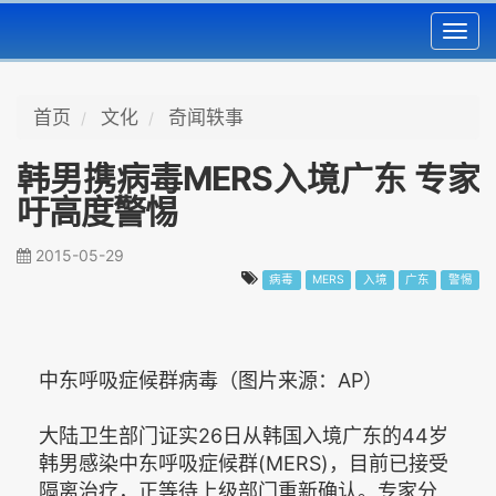
Toggl
navig
首页
文化
奇闻轶事
韩男携病毒MERS入境广东 专家
吁高度警惕
2015-05-29
病毒
MERS
入境
广东
警惕
中东呼吸症候群病毒（图片来源：AP）
大陆卫生部门证实26日从韩国入境广东的44岁
韩男感染中东呼吸症候群(MERS)，目前已接受
隔离治疗，正等待上级部门重新确认。专家分