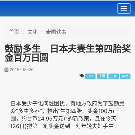
Toggl
navig
首页
文化
奇闻轶事
鼓励多生 日本夫妻生第四胎奖
金百万日圆
2015-05-26
日本
夫妻
生育
奖金
日本受少子化问题困扰，有地方政府为了鼓励民
众“多生多养”，推出“生第四胎、奖金100万(日
圆，约台币24.95万元)”的新政策，且在今天
(26日)把第一笔奖金送到一对年轻夫妇手中。