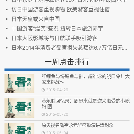
访日中国游客重视购物 欧美游客重视住宿
日本天皇或来自中国
中国游客“爆买”盛况 扭转日本旅游赤字
日本大阪影城将与日航联手吸引游客
日本2014年消费者受害损失总额达6.7万亿日元
一周点击排行
红鲤鱼与绿鲤鱼与驴，超难念的绕口令！大
家来挑战～
2015-04-29
黄永胜回忆录：周恩来就是逆来顺受的小媳
妇 图
2015-05-20
原央视名嘴崔永元华盛顿演讲遭封杀
2015-05-04