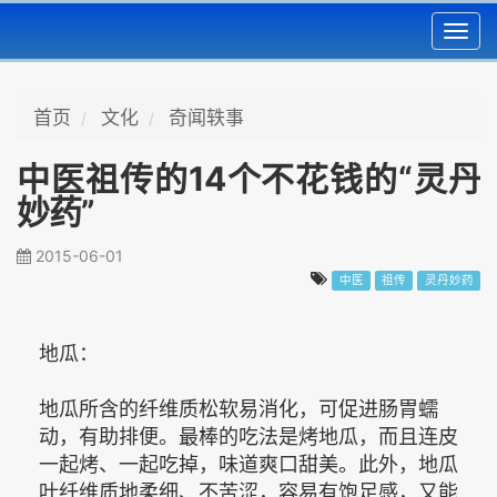
Toggl
navig
首页
文化
奇闻轶事
中医祖传的14个不花钱的“灵丹
妙药”
2015-06-01
中医
祖传
灵丹妙药
地瓜：
地瓜所含的纤维质松软易消化，可促进肠胃蠕
动，有助排便。最棒的吃法是烤地瓜，而且连皮
一起烤、一起吃掉，味道爽口甜美。此外，地瓜
叶纤维质地柔细、不苦涩，容易有饱足感，又能