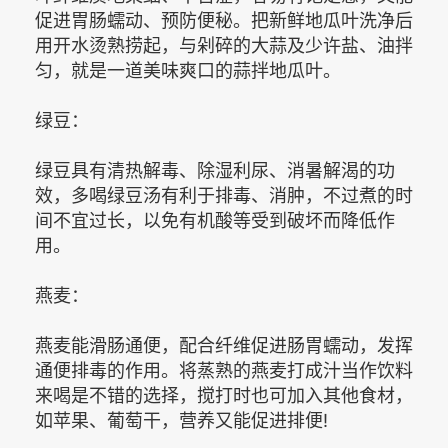
促进胃肠蠕动、预防便秘。把新鲜地瓜叶洗净后
用开水烫熟捞起，与剁碎的大蒜及少许盐、油拌
匀，就是一道美味爽口的蒜拌地瓜叶。
绿豆：
绿豆具有清热解毒、除湿利尿、消暑解渴的功
效，多喝绿豆汤有利于排毒、消肿，不过煮的时
间不宜过长，以免有机酸等受到破坏而降低作
用。
燕麦：
燕麦能滑肠通便，配合纤维促进肠胃蠕动，发挥
通便排毒的作用。将蒸熟的燕麦打成汁当作饮料
来喝是不错的选择，搅打时也可加入其他食材，
如苹果、葡萄干，营养又能促进排便!