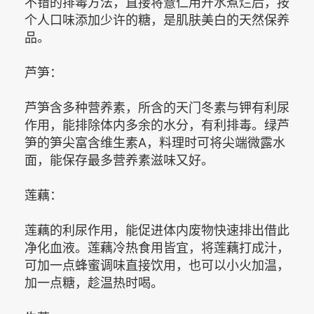
不错的排毒方法，直接将薏仁用开水煮烂后，按
个人口味添加少许的糖，是肌肤美白的天然保养
品。
芦笋：
芦笋含多种营养素，所含的天门冬素与钾有利尿
作用，能排除体内多余的水分，有利排毒。绿芦
笋的笋尖富含维生素A，料理时可将尖端微露水
面，能保存最多营养素滋味又好。
莲藕：
莲藕的利尿作用，能促进体内废物快速排出借此
净化血液。莲藕冷热食用皆宜，将莲藕打成汁，
可加一点蜂蜜调味直接饮用，也可以小火加温，
加一点糖，趁温热时喝。