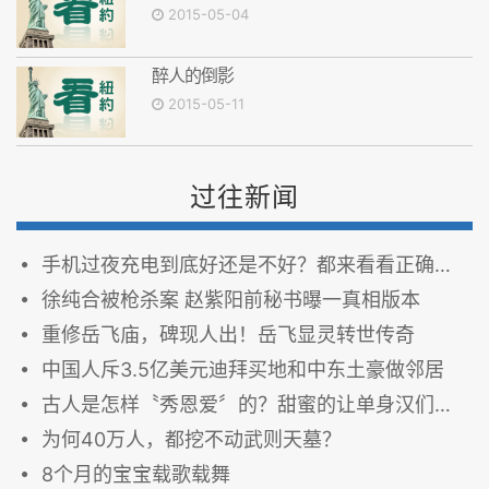
2015-05-04
醉人的倒影
2015-05-11
过往新闻
手机过夜充电到底好还是不好？都来看看正确的充电方法吧！
徐纯合被枪杀案 赵紫阳前秘书曝一真相版本
重修岳飞庙，碑现人出！岳飞显灵转世传奇
中国人斥3.5亿美元迪拜买地和中东土豪做邻居
古人是怎样〝秀恩爱〞的？甜蜜的让单身汉们羡慕不已！
为何40万人，都挖不动武则天墓？
8个月的宝宝载歌载舞