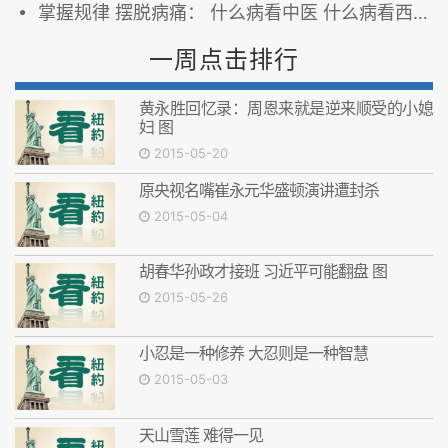
掌握规律 摆脱病痛： 什么病看中医 什么病看西医
一周点击排行
黄永胜回忆录：周恩来就是逆来顺受的小媳
妇 图
2015-05-20
原央视名嘴崔永元华盛顿演讲遭封杀
2015-05-04
胡春华孙政才接班 习近平可能翻盘 图
2015-05-26
小忍是一种修养 大忍则是一种智慧
2015-05-03
天山雪莲 难得一见