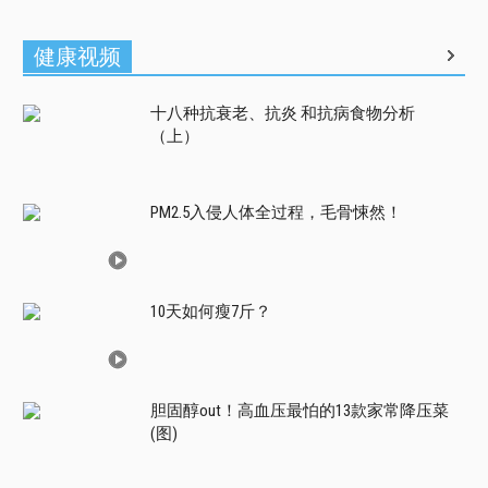
健康视频
十八种抗衰老、抗炎 和抗病食物分析
（上）
PM2.5入侵人体全过程，毛骨悚然！
10天如何瘦7斤？
胆固醇out！高血压最怕的13款家常降压菜
(图)