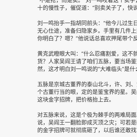
“不是抢，而是卖。”刘一鸣咬着这个卖
十的慢性子，催促道：“别卖关子了，快
刘一鸣抬手一指胡同前头：“他今儿过生
无心仕途，准备归隐家乡。手里有几件上
你明白了？嗯？”他说话总喜欢押尾带个
黄克武瞪眼大叫：“什么忍痛割爱，这不
货？人家吴阎王请了咱们五脉，要当场鉴
然，这才明白刘一鸣说的“大难临头”是什
五脉是京城古董界的泰山北斗，许、刘、
个古董行当的眼，定的是鉴宝界的星。吴
这块金字招牌，把价格抬上去。
对五脉来说，这是个极为棘手的两难局面
说，吴阎王一翻脸即成灭顶之灾；可若是
的金字招牌可就彻底砸了，以后谁还敢找