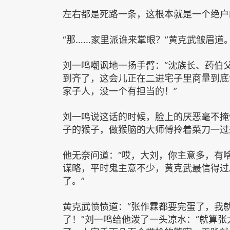
左右都是死路一条，这根本就是一个绝户
“那……家里派谁来掌眼？”黄克武皱眉道
刘一鸣嘲讽地一扬手臂：“沈族长、药伯
到齐了，这会儿正在二进宅子里商量到底
家子人，没一个有担当的！”
刘一鸣说这话的时候，脸上的厌恶毫不掩
子的猴子，做猴脑的大师傅拎着菜刀一过
他无奈问道：“哎，大刘，你主意多，有
谋略，平时鬼主意不少，黄克武最信得过
了。”
黄克武愤愤道：“张作霖都要完蛋了，我
了！”刘一鸣给他泼了一头凉水：“就算