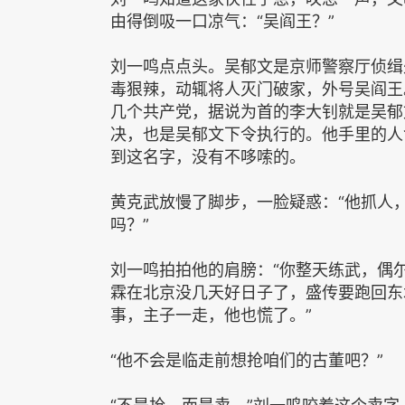
由得倒吸一口凉气：“吴阎王？”
刘一鸣点点头。吴郁文是京师警察厅侦缉
毒狠辣，动辄将人灭门破家，外号吴阎王
几个共产党，据说为首的李大钊就是吴郁
决，也是吴郁文下令执行的。他手里的人
到这名字，没有不哆嗦的。
黄克武放慢了脚步，一脸疑惑：“他抓人
吗？”
刘一鸣拍拍他的肩膀：“你整天练武，偶
霖在北京没几天好日子了，盛传要跑回东
事，主子一走，他也慌了。”
“他不会是临走前想抢咱们的古董吧？”