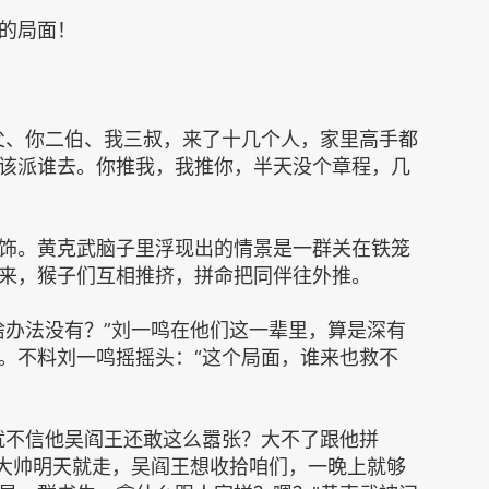
的局面！
。
父、你二伯、我三叔，来了十几个人，家里高手都
该派谁去。你推我，我推你，半天没个章程，几
饰。黄克武脑子里浮现出的情景是一群关在铁笼
来，猴子们互相推挤，拼命把同伴往外推。
啥办法没有？”刘一鸣在他们这一辈里，算是深有
。不料刘一鸣摇摇头：“这个局面，谁来也救不
就不信他吴阎王还敢这么嚣张？大不了跟他拼
张大帅明天就走，吴阎王想收拾咱们，一晚上就够