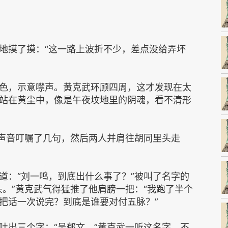
地摸了摸：“这一路上波折不少，差点没给弄坏
色，示意噤声。黄克武环顾四周，这才发现在太
站在黄尘中，像是午夜坟地里的阴魂，看不清形
低声音叮嘱了几句，然后两人并肩往胡同里头走
道：“刘一鸣，到底出什么事了？”被叫了名字的
头。”黄克武气得猛推了他肩膀一把：“我跑了半个
把话一次说完？到底是谁要对付五脉？”
吐出三个字：“吴郁文。”黄克武一听这名字，不