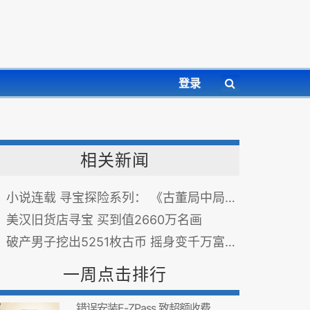
登录
相关新闻
小说连载 寻宝探险系列： 《古董局中局》
美汉旧货店寻宝 买到值2660万名画
破产男子挖出5251枚古币 摇身变千万富翁(组图)
一周点击排行
错误安装E-ZPass 致超额收费