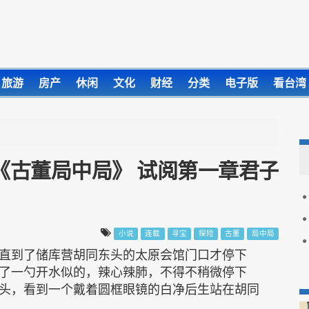
旅游
房产
休闲
文化
财经
分类
电子版
看台湾
《古董局中局》 试阅第一章君子
小说
连载
寻宝
探险
古董
局中局
直到了储库营胡同东头的太原会馆门口才停下
了一勺开水似的，辣心辣肺，不得不稍微停下
头，看到一个戴着圆框眼镜的白净后生站在胡同