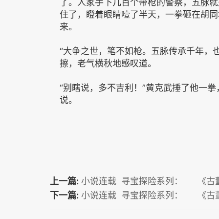
了。人家手下几百个带枪的警察，五脉就
住了，瞪着眼睛噎了半天，一拳砸在胡同
来。
“大争之世，笔不如枪。五脉传承千年，
擦，老气横秋地感叹道。
“别瞎说，多不吉利！”黄克武捶了他一
说。
上一篇:
小说连载 寻宝探险系列： 《古
下一篇:
小说连载 寻宝探险系列： 《古董