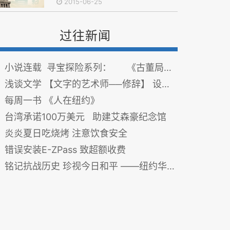
2015-06-25
过往新闻
小说连载 寻宝探险系列： 《古董局中局》
浅谈文学 【文字的艺术师──修辞】 设问法
每周一书 《人在纽约》
台湾承诺100万美元 助建艾森豪纪念馆
炎炎夏日吃烧烤 注意饮食安全
错误安装E-ZPass 致超额收费
铭记抗战历史 珍视今日和平 ——纽约华侨文教中心举办“中华民国抗战纪念章”颁发典礼