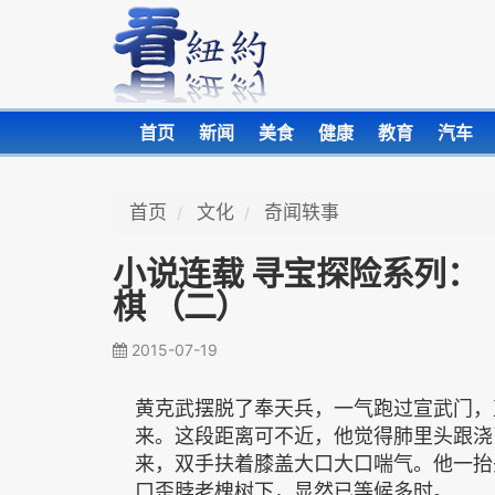
首页
新闻
美食
健康
教育
汽车
首页
文化
奇闻轶事
小说连载 寻宝探险系列：
棋 （二）
2015-07-19
黄克武摆脱了奉天兵，一气跑过宣武门，
来。这段距离可不近，他觉得肺里头跟浇
来，双手扶着膝盖大口大口喘气。他一抬
口歪脖老槐树下，显然已等候多时。