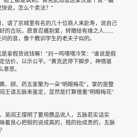
字，脸上都是讽刺。黄克武知道这家伙是个说一藏
说快说，怎么个卖法？”
日，请了京城里有名的几十位商人来赴寿，说自己
好的古玩，愿意忍痛割爱，转赠给有缘之人……
反问的音，像个教训学生的老夫子似的。
就是拿假货讹钱嘛！”刘一鸣嘿嘿冷笑：“谁说是假
定估价，以示公平。”黄克武停下脚步，神情骇
么意思。
黄、顾、药五家聚为一朵“明眼梅花”，掌的是整
阎王请五脉来鉴定，显然是打算借重“明眼梅花”
。吴阎王摆明了要用赝品讹人，五脉若实话实
昧着良心把假的说成真的，贱的抬成贵的，五脉
？