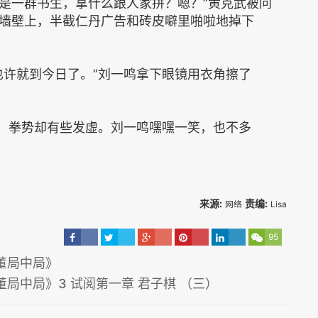
是一群书生，拿什么跟人家拼？嗯？”黄克武被问
墙壁上，半截仁丹广告和砖皮噼里啪啦地掉下
也许就到今日了。”刘一鸣拿下眼镜用衣角擦了
拳，拳势却有些发虚。刘一鸣嘿嘿一笑，也不多
来源:
责编:
网络
Lisa
95
董局中局》
局中局》3 试阅第一章 君子棋 （三）