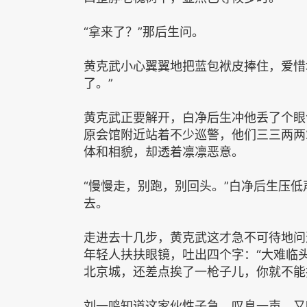
“拿来了？”那后生问。
黄克武小心翼翼地把蓝包袱皮捧住，爱惜
了。”
黄克武正要解开，白净后生冲他丢了个眼
原会馆附近站着不少巡警，他们三三两两
体和相貌，却透着凛凛恶意。
“慢慢走，别跑，别回头。”白净后生压
去。
走进去十几步，黄克武这才急不可待地问
年轻人扶扶眼镜，吐出四个字：“大难临
北京城，还差点挨了一枪子儿，你就不能
刘一鸣知道这家伙性子急，叹息一声，又