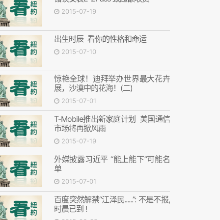
2015-07-19
出生时辰 看你的性格和命运
2015-07-10
惊艳全球！迪拜举办世界最大花卉
展，沙漠中的花海！(二)
2015-07-01
T-Mobile推出新家庭计划 美国通信
市场将再掀风雨
2015-07-19
外媒披露习近平 “能上能下”可能名
单
2015-07-01
百度突然解禁“江泽民......”: 不是不报,
时晨已到 !