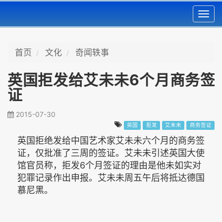
Toggl
navig
首页
文化
奇闻轶事
英国拒发给艾未未6个月商务签
证
2015-07-30
英国
拒发
艾未未
商务签证
英国拒绝发给中国艺术家艾未未六个月的商务签
证，仅批准了三周的签证。艾未未引述英国大使
馆官员称，拒发6个月签证的理由是他未如实对
犯罪记录作出申报。艾未未周五午后将抵达德国
慕尼黑。