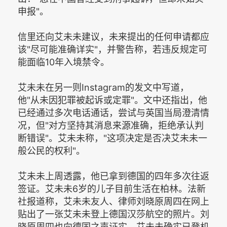
申报"。
信里还向艾未未建议，未来提出的任何申请都应
该"尽可能准确详实"，并警告称，若违反规定可
能面临10年入境禁令。
艾未未在另一则Instagram的发文中写道，
他"从未因犯罪被起诉或定罪"。文中还指出，他
已经通过多次电话通话，尝试与英国当局澄清情
况，但"对方坚持其消息来源准确，拒绝承认判
断错误"。艾未未称，"这项决定是否决艾未未一
般公民的权利"。
艾未未上周透露，他已拿到德国的四年多次往返
签证。艾未未6岁的儿子目前生活在柏林。法新
社报道称，艾未未友人、律师刘晓原周四在网上
贴出了一张艾未未登上德国汉莎航空的照片。刘
晓原周四也向德国之声证实，艾未未确实已登机