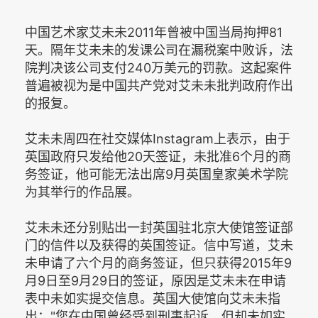
中国艺术家艾未未2011年曾被中国当局拘押81
天。隔年艾未未的发课公司在漏税案中败诉，法
院判决该公司支付240万美元的罚款。这起案件
普遍被视为是中国共产党对艾未未批判政府作出
的报复。
艾未未周四在社交媒体Instagram上表示，由于
英国政府只发给他20天签证，未批准6个月的商
务签证，他可能无法出席9月英国皇家美术学院
为其举行的作品展。
艾未未还分别贴出一封英国驻北京大使馆签证部
门的信件以及获得的英国签证。信中写道，艾未
未申请了六个月的商务签证，但只获得2015年9
月9日至9月29日的签证，原因是艾未未在申请
表中未如实提交信息。英国大使馆向艾未未指
出："您在中国曾经受到刑事起诉，但却未如实