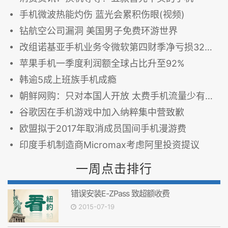
手机微波热能灼伤 蓝光会累积伤眼(视频)
钻航空公司漏洞 美国男子免费环游世界
改组诺基亚手机业务令微软第四财季净亏损32亿美元
苹果手机一季度利润额全球占比升至92%
韩逾5成上班族手机成瘾
朝鲜网购：只对本国人开放 太费手机流量少有人用
谷歌因在手机游戏中加入纳粹集中营致歉
欧盟拟于2017年取消成员国间手机漫游费
印度手机制造商Micromax考虑阿里投资提议
一周点击排行
错误安装E-ZPass 致超额收费
2015-07-19