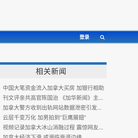
登录
相关新闻
中国大笔资金流入加拿大买房 加银行相助
刊文评亲共高官陈国治 《加华新闻》主编被炒
加拿大警方收到出轨网站数据泄密引发自杀报告
云层千变万化 加男拍到“巨鹰展翅”
视频记录加拿大冰山消融过程 震惊网友(组图)
加拿大经济下滑 或濒临衰退边缘