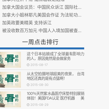
加拿大国会议员：中国民众诉江 国际社会支持
加拿大小姐林耶凡美国会作证 为法轮功呼吁
加英政要美精英 支持诉江
被没收数百万加元 中国人入境加国被查案爆增 图
一周点击排行
这个日本姑娘成了全球最有影响力
的人，原因竟然是会做家务
2015-08-17
从太空拍摄地球超美的夜景， 台湾
地区还真的是有点猛啊！
2015-08-30
100％天然紫水晶医疗床垫特别展销
体验！美国FDA认定 医疗机器 美
国FDA认定 医疗机器
2015-08-29