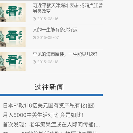
习近平就天津爆炸表态 或暗点江曾
另类政变
2015-08-16
人的一生能有多少好运
2015-09-07
罕见的海市蜃楼，一生能见几次？
2015-08-18
过往新闻
日本邮政116亿美元国有资产私有化(图)
月入5000中美生活对比 竟是如此！
首次发现：老年痴呆症或在人际间传播(图)