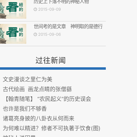
历史上下落不明的神秘人物
2015-09-09
世间考的是文章 神明取的是德行
2015-09-06
过往新闻
文史漫谈之里仁为美
古代绘画 画龙点睛的张僧繇
【翰青随笔】 “农民起义”的历史误会
也许是我们不够香
诸葛亮身披的八卦衣从何而来
为何难以精进？修者不可执著于饮食(图)