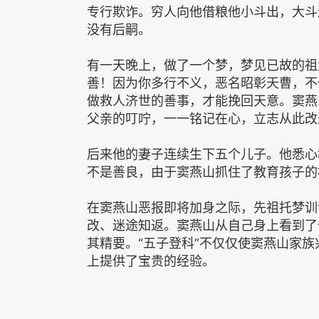
专行欺诈。穷人向他借粮他小斗出，大斗
没有后嗣。
有一天晚上，做了一个梦，梦见已故的祖
善！因为你多行不义，恶名昭彰天曹，不
做救人济世的善事，才能挽回天意。窦燕
父亲的叮咛，一一铭记在心，立志从此改
后来他的妻子连续生下五个儿子。他悉心
不是善良，由于窦燕山抓住了教育孩子的
在窦燕山恶报即将加身之际，先祖托梦训
改、迷途知返。窦燕山从自己身上看到了
其精要。“五子登科”不仅仅使窦燕山家
上提供了宝贵的经验。