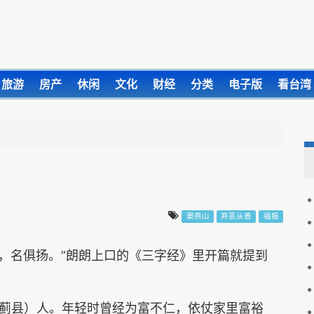
旅游
房产
休闲
文化
财经
分类
电子版
看台湾
窦燕山
弃恶从善
福报
子，名俱扬。”朗朗上口的《三字经》里开篇就提到
蓟县）人。年轻时曾经为富不仁，依仗家里富裕