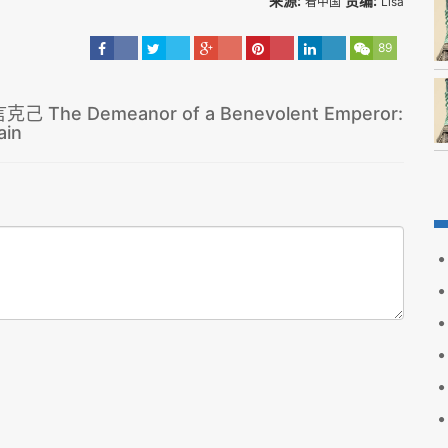
来源:
责编:
看中国
Lisa
89
e Demeanor of a Benevolent Emperor:
ain