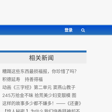
登录
相关新闻
糟蹋这些东西最损福报，你珍惜了吗？
积德延寿 持善得福
动画《三字经》第二单元 窦燕山教子
245万拾金不昧 拾荒美少妇变靓模 图
这样的故事多少都不嫌多！——《还妻》
【惊人秘密 】为什么我们烧香拜神却不灵验？