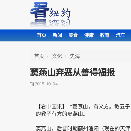
首页
新闻
美食
健康
教育
汽车
首页
文化
史海
窦燕山弃恶从善得福报
2015-10-04
【看中国讯】 “窦燕山，有义方。教五
的教子有方的窦燕山。
窦燕山，后晋时期蓟州渔阳（现在的天津