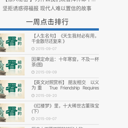
坚拒诱惑得福报 现代人难以置信的故事
一周点击排行
【人生名句】《天生我材必有用，
千金散尽还复来 》
2015-09-07
因果定命运：十年寒窗，不及一杯
茶(图)
2015-09-09
【英文对照赏析】 朋友相交 以义
为重 True Friendship Requires
Righteousness
2015-09-20
《红楼梦》里，十大稀世古董珠宝
(下）
2015-09-07